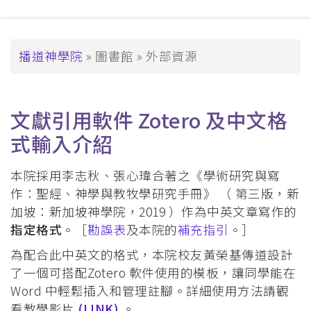
覽
_Tier2
導
播道神學院
圖書館
外部資源
航
連
文獻引用軟件 Zotero 及中文格
結
式輸入介紹
本院採用李志秋、張心瑋合著之《學術研究與寫
作：聖經、神學與教牧學研究手冊》 （ 第三版，新
加坡：新加坡神學院，2019 ）作為中英文章寫作的
指定格式
。［
勘誤表
及本院的
補充指引
。］
為配合此中英文的格式，本院校友黃榮基傳道設計
了一個可搭配Zotero 軟件使用的模板，讓同學能在
Word 中輕鬆插入和管理註腳。詳細使用方法請觀
看教學影片
(LINK)
。