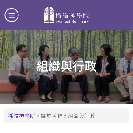
組織與行政
導
播道神學院
關於播神
組織與行政
航