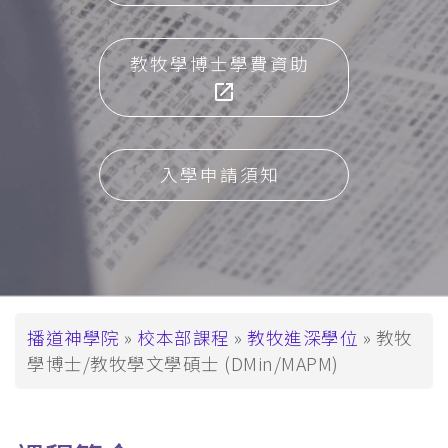
教牧學博士學費資助
入學申請須知
導
播道神學院
校本部課程
教牧進深學位
教牧
學博士/教牧學文學碩士 (DMin/MAPM)
航
連
結