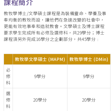
課程簡介
教牧學博士/文學碩士課程是為裝備靈命、學養及事
奉均衡的教牧而設，讓他們在急速改變的社會中，
更能有效地事奉和造就教會。文學碩士及博士課程
要求學生完成所有必修及選修科，共29學分；博士
課程須另外完成16學分之企劃部分，共45學分﹕
教牧學文學碩士 (MAPM)
教牧學博士 (DMin)
必
修
9學分
9學分
科
選
修
20學分
20學分
科