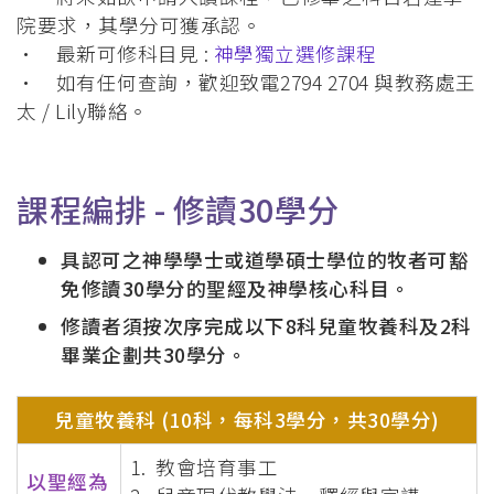
院要求，其學分可獲承認。
• 最新可修科目見 :
神學獨立選修課程
• 如有任何查詢，歡迎致電2794 2704 與教務處王
太 / Lily聯絡。
課程編排 -
修讀30學分
具認可之神學學士或道學碩士學位的牧者可豁
免修讀30學分的聖經及神學核心科目。
修讀者須按次序完成以下8科兒童牧養科及2科
畢業企劃共30學分。
兒童牧養科 (10科，每科3學分，共30學分)
1. 教會培育事工
以聖經為