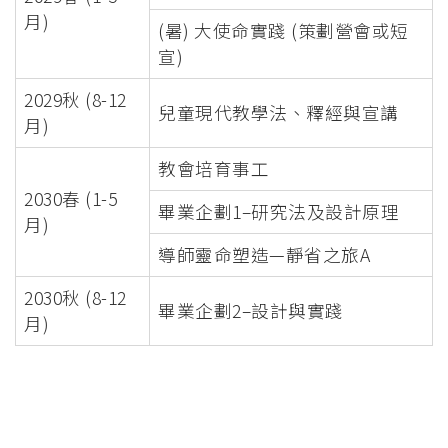
月)
(暑) 大使命實踐 (策劃營會或短
宣)
2029秋 (8-12
兒童現代教學法、釋經與宣講
月)
教會培育事工
2030春 (1-5
畢業企劃1–研究法及設計原理
月)
導師靈命塑造—靜省之旅A
2030秋 (8-12
畢業企劃2–設計與實踐
月)