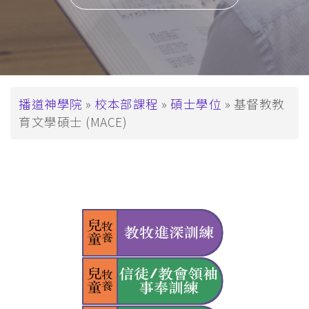
導
播道神學院
校本部課程
碩士學位
基督教教
育文學碩士 (MACE)
航
連
結