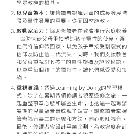
學是教導的根基。
以兒童為本：
讓修讀者認識兒童的成長發展階
段及靈性發展的重要，從而因材施教。
啟動家庭力：
協助修讀者在教會推行家庭牧養
- 協助信徒父母重拾塑造孩子靈性的使命，讓
他們將信仰帶回家，以免孩子單接受割裂式的
信仰及防止信二代流失。同時，我們支援教會
和父母重視SEN孩子的靈性塑造及施教秘訣，
以尊重每個孩子的獨特性，讓他們感受愛和接
納。
重視實踐：
透過Learning by Doing的學習模
式，除了在暑期帶領修讀者親歷退修之旅，一
起重整事奉心態和屬靈生命；也透過一起籌辦
暑期的兒童福音營或親子短宣，讓修讀者掌握
籌辦福音事工的步驟和方法，同心興旺福音。
最後，修讀者會設計畢業企劃，為教會度身訂