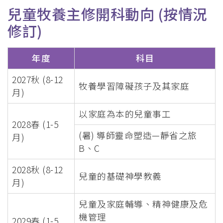
兒童牧養主修開科動向 (按情況
修訂)
年度
科目
2027秋 (8-12
牧養學習障礙孩子及其家庭
月)
以家庭為本的兒童事工
2028春 (1-5
(暑) 導師靈命塑造—靜省之旅
月)
B、C
2028秋 (8-12
兒童的基礎神學教義
月)
兒童及家庭輔導、精神健康及危
機管理
2029春 (1-5