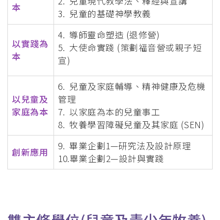
2. 兒童現代教學法、釋經與宣講
本
3. 兒童的基礎神學教義
4. 導師靈命塑造 (退修營)
以實踐為
5. 大使命實踐 (策劃福音營或親子短
本
宣)
6. 兒童及家庭輔導、精神健康及危機
以兒童及
管理
家庭為本
7. 以家庭為本的兒童事工
8. 牧養學習障礙兒童及其家庭 (SEN)
9. 畢業企劃1—研究法及設計原理
創新應用
10.畢業企劃2—設計與實踐
雙主修學位(兒童及青少年牧養)