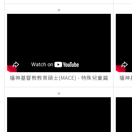
>
播神基督教教育碩士(MACE) - 特殊兒童篇
播神基
>