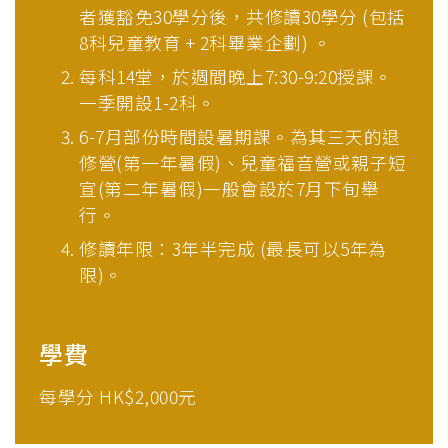
者獲豁免30學分後，共修讀30學分 (包括
8科兒童教育 + 2科畢業企劃) 。
每科14堂，於週間晚上7:30-9:20授課。
一季開設1-2科。
6-7月部份時間設暑期課。為其三天的退
修營(第一年暑假)、兒童福音營或親子短
宣(第二年暑假)一般會設於7月下旬舉
行。
修讀年限：3年半完成 (最長可以5年為
限)。
學費
每學分 HK$2,000元