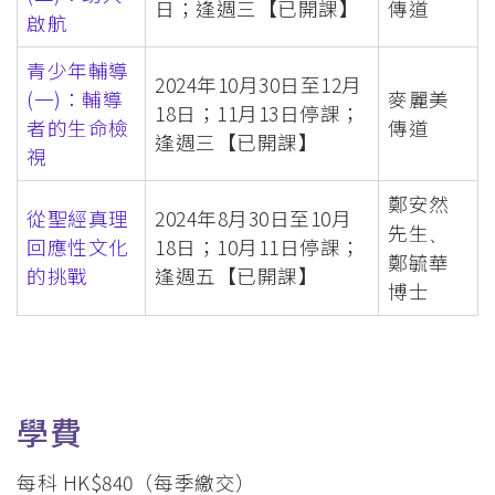
日；逢週三【已開課】
傳道
啟航
青少年輔導
2024年10月30日至12月
(一)：輔導
麥麗美
18日；11月13日停課；
者的生命檢
傳道
逢週三【已開課】
視
鄭安然
從聖經真理
2024年8月30日至10月
先生
、
回應性文化
18日；10月11日停課；
鄭毓華
的挑戰
逢週五【已開課】
博士
學費
每科 HK$840（每季繳交）