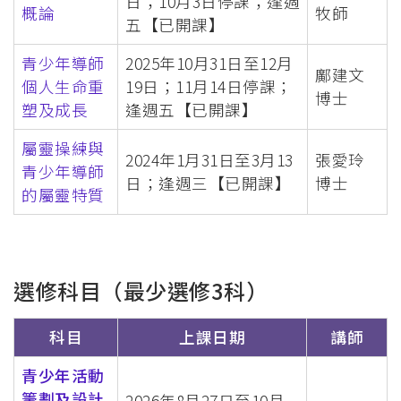
日；10月3日停課；逢週
概論
牧師
五【已開課】
青少年導師
2025年10月31日至12月
鄺建文
個人生命重
19日；11月14日停課；
博士
塑及成長
逢週五【已開課】
屬靈操練與
2024年1月31日至3月13
張愛玲
青少年導師
日；逢週三【已開課】
博士
的屬靈特質
選修科目
（最少選修3科）
科目
上課日期
講師
青少年活動
籌劃及設計
2026年8月27日至10月