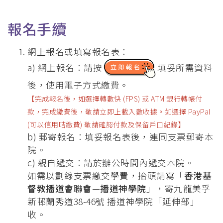
報名手續
網上報名或填寫報名表：
a) 網上報名：請按
填妥所需資料
後，使用電子方式繳費。
【完成報名後，如選擇轉數快 (FPS) 或 ATM 銀行轉帳付
款，完成繳費後，敬請立即上載入數收據。如選擇 PayPal
(可以信用咭繳費) 敬請確認付款及保留戶口紀錄】
b) 郵寄報名：填妥報名表後，連同支票郵寄本
院。
c) 親自遞交：請於辦公時間內遞交本院。
如需以劃線支票繳交學費，抬頭請寫「
香港基
督教播道會聯會—播道神學院
」，寄九龍美孚
新邨蘭秀道38-46號 播道神學院「延伸部」
收。