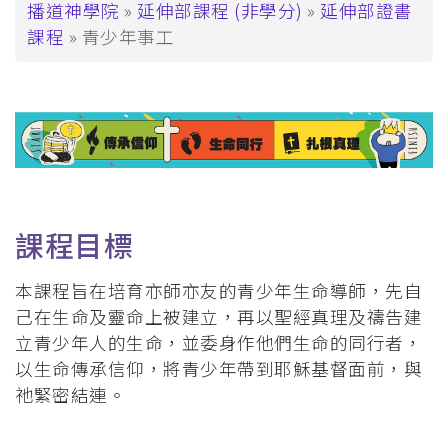
覽
導
播道神學院
延伸部課程 (非學分)
延伸部證書
課程
青少年事工
_Tier4
航
連
結
課程目標
本課程旨在培育亦師亦友的青少年生命導師，先自
己在生命及靈命上被建立，再以聖經真理及禱告建
立青少年人的生命，並委身作他們生命的同行者，
以生命傳承信仰，將青少年帶到耶穌基督面前，與
祂緊密結連。