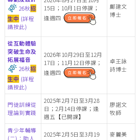
鄺建文
15日；10月1日停課；
26秋
招
博士
逢週四
生中
(詳程
請按此)
從互動體驗
突破生命及
2026年10月29日至12月
拓展福音
卓王詠
17日；11月12日停課；
26秋
招
詩博士
逢週四
生中
(詳程
請按此)
2025年2月7日至3月28
門徒訓練從
廖諾文
日；2月14日停課；逢
理論到實踐
牧師
週五【已開課】
青少年輔導
2025年2月5日至3月19
麥麗美
(二)：助人