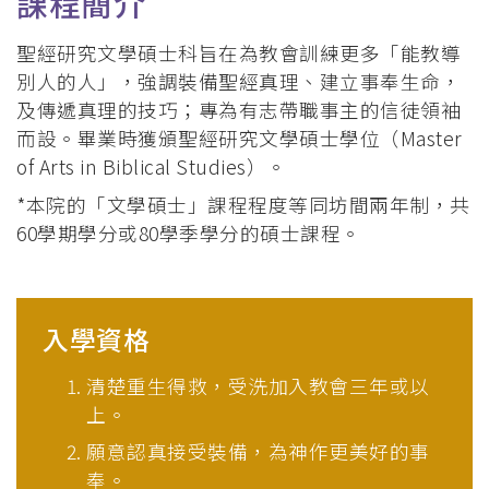
課程簡介
聖經研究文學碩士科旨在為教會訓練更多「能教導
別人的人」，強調裝備聖經真理、建立事奉生命，
及傳遞真理的技巧；專為有志帶職事主的信徒領袖
而設。畢業時獲頒聖經研究文學碩士學位（Master
of Arts in Biblical Studies）。
*本院的「文學碩士」課程程度等同坊間兩年制，共
60學期學分或80學季學分的碩士課程。
入學資格
清楚重生得救，受洗加入教會三年或以
上。
願意認真接受裝備，為神作更美好的事
奉。