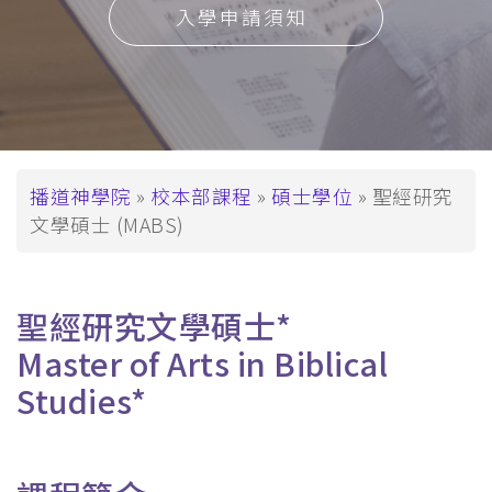
入學申請須知
導
播道神學院
校本部課程
碩士學位
聖經研究
文學碩士 (MABS)
航
連
結
聖經研究文學碩士*
Master of Arts in Biblical
Studies*