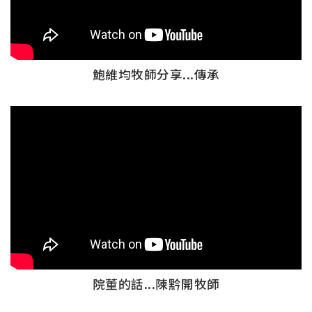
鮑維均牧師分享...傳承
院董的話...陳黔開牧師