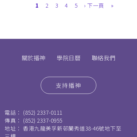
Pagination
目
1
Page
2
Page
3
Page
4
Page
5
下
› 下一頁
Last
»
前
一
page
頁
頁
面
關於播神
學院日曆
聯絡我們
支持播神
電話：
(852) 2337-0111
傳真：
(852) 2337-0955
地址： 香港九龍美孚新邨蘭秀道38-46號地下至
三樓