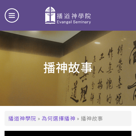
播神故事
導
播道神學院
為何選擇播神
播神故事
航