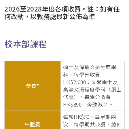
連
2026至2028年度各項收費。註：如有任
結
何改動，以教務處最新公佈為準
校本部課程
碩士及深造文憑程度學
科，每學分收費
HK$2,000；文學學士及
學費*
高等文憑程度學科（網上
修讀），每學分收費
HK$890；旁聽減半。
每餐HK$50，每星期兩
午膳費
次，每學期共28餐，總計