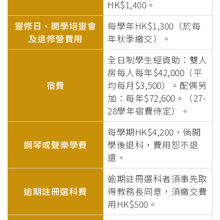
HK$1,400。
靈修日、開學培靈會
每學年HK$1,300（於每
及退修營費用
年秋季繳交）。
全日制學生經資助：雙人
房每人每年$42,000（平
宿費
均每月$3,500）。配偶另
加：每年$72,600。（27-
28學年宿費待定）。
每學期HK$4,200，倘開
鋼琴或聲樂學費
學後退科，費用恕不退
還。
逾期註冊選科者須事先取
逾期註冊選科費
得教務長同意，須繳交費
用HK$500。