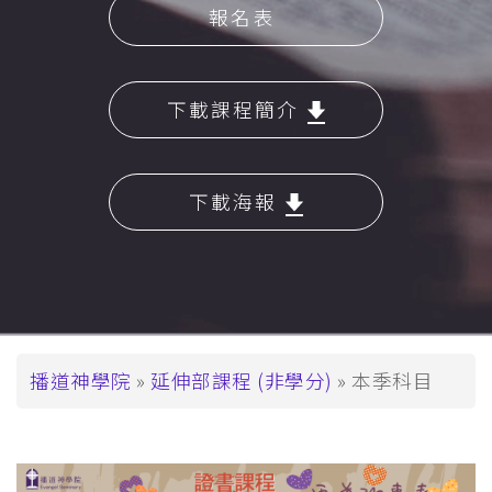
報名表
下載課程簡介
下載海報
導
播道神學院
延伸部課程 (非學分)
本季科目
航
連