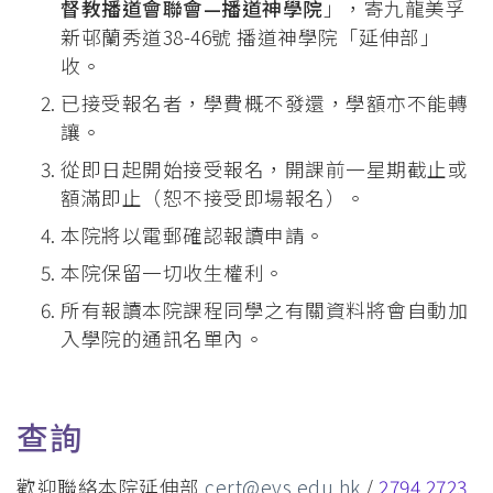
督教播道會聯會—播道神學院
」，寄九龍美孚
新邨蘭秀道38-46號 播道神學院「延伸部」
收。
已接受報名者，學費概不發還，學額亦不能轉
讓。
從即日起開始接受報名，開課前一星期截止或
額滿即止（恕不接受即場報名）。
本院將以電郵確認報讀申請。
本院保留一切收生權利。
所有報讀本院課程同學之有關資料將會自動加
入學院的通訊名單內。
查詢
歡迎聯絡本院延伸部
cert@evs.edu.hk
/
2794 2723