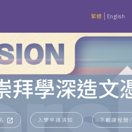
繁體
English
延伸部課程 (非學分)
本季科目
崇拜學深造文
憑
延伸部證書課程
讀 (BACS &
基礎聖經
聖經研讀
神學研讀
名
入學申請須知
下載課程簡
教會事工
(PDBS)