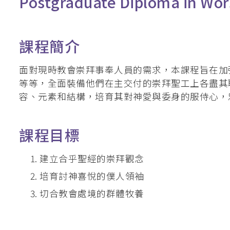
Postgraduate Diploma in Wor
釋經講道深造微證書
英國基督教國際神
課程簡介
聖經研究證書 / 
面對現時教會崇拜事奉人員的需求，本課程旨在加
道學碩士（英國
等等，全面裝備他們在主交付的崇拜聖工上各盡其
容、元素和結構，培育其對神愛與委身的服侍心，
加拿大三一神學院
聖經證書(研究程
課程目標
建立合乎聖經的崇拜觀念
培育討神喜悅的僕人領袖
切合教會處境的群體牧養