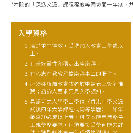
*本院的「深造文憑」課程程度等同坊間一年制，共
入學資格
清楚重生得救，受洗加入教會三年或以
上。
有美好靈性和穩定出席崇拜。
有心志在教會承擔崇拜事工的服侍。
必須獲所屬教會牧者於申請表上簽名推
薦；諮詢人要求另見入學須知。
具認可之大學學士學位（香港中學文憑
試後四年大學課程或同等學歷）。如年
齡達30歲或以上者，可向本院申請豁免
正規學歷要求，但須要接受學術能力評
估；獲取錄後第一年成績達到應有水