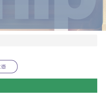
本院課程小冊
圖書館
院訊
子
宿舍
出版刊物
惡劣天氣停課安排
校園開放時間
奧