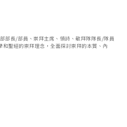
部部長/部員、崇拜主席、領詩、敬拜隊隊長/隊員
學和聖經的崇拜理念，全面探討崇拜的本質、內