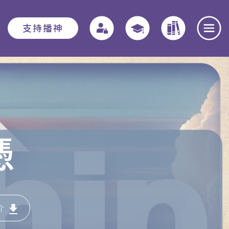
支持播神
報名須知
教務資訊
學院動態
入學申請須知
教務章則
最新消息
憑
費用
特別生
奉獻團契
助學金與獎學
實習教育 - 道學碩
全職事奉探討
金
士
日
介
本院概覽
畢業生關顧計劃
聚會重溫