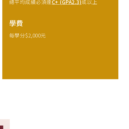
總平均成績必須達
C+ (GPA2.3)
或以上
學費
每學分$2,000元