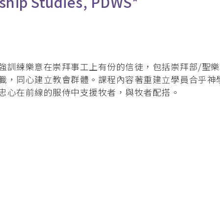
ship Studies, PDWS*
 (PMEP)
學院合辧課程
基督教研究碩士 (英國)
強訓練樂意在崇拜事工上有份的信徒，包括崇拜部/聖樂
）
職，同心建立教會群體。課程內容著重建立學員合乎神
忠心在前線的服侍中支援牧者，與牧者配搭。
合辦課程
度)（加拿大）