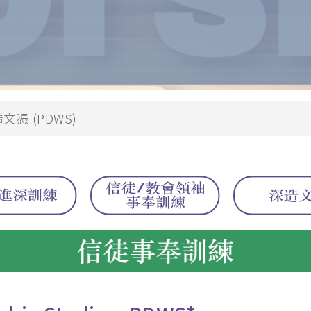
兒童生命培育
 (PDCE)
青少年事工
PDWS)
金齡信徒培育
文憑
崇拜事工
行在社區的福音
憑 (PDWS)
教會領導與管理
(MABS)
海外延伸課程
 (MACE)
海外延伸課程(溫哥華)
MAWS)
海外延伸課程(悉尼、墨爾本、
碩士
克蘭)
牧學文學碩士