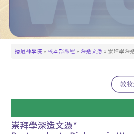
支持播神
基督教教育深造文憑
崇拜學深造文憑 (
基督教教育深造
碩士學位
道學碩士 (MDiv)
導
播道神學院
校本部課程
深造文憑
崇拜學深造文
聖經研究文學碩士 
航
基督教教育文學碩士
連
崇拜學文學碩士 (
結
基督教教育文學
教牧進深學位
神學碩士 (ThM)
崇拜學深造文憑*
教牧學博士/教
(DMin/MAPM)