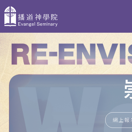
主
導
關於播神
為何選擇播
校本部課程
覽
神
認識我們
神學獨立選修體驗
教學團隊
院史及歷任院
學士學位及高等文
長
基督教研究 - 網上修
資格審定
AdvDipCS)
組織與行政
播神故事
深造文憑
網上報
校園剪影
我們是這樣蒙召
聖經研究深造文憑 
的