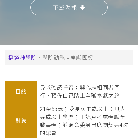
下載海報
導
播道神學院
學院動態
奉獻團契
航
連
尋求確認呼召；與心志相同者同
結
目的
行，預備自己踏上全職奉獻之路
21至55歲；受浸兩年或以上；具大
專或以上學歷；正認真考慮奉獻全
對象
職事奉；並願意委身出席團契共4次
的聚會