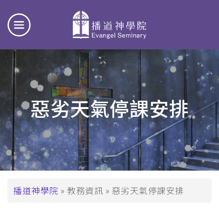
惡劣天氣停課安排
導
播道神學院
教務資訊
惡劣天氣停課安排
航