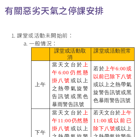
連
有關惡劣天氣之停課安排
結
課堂或活動未開始前：
一般情況：
課堂或活動取
課堂或活動照常
消
當天文台於
上
若於
上午6:00或
午6:00仍然懸
以前已除下八號
掛八號
或以上
上午
或以上之熱帶氣
之熱帶氣旋警
旋警告訊號或黑
告訊號或黑色
色暴雨警告訊號
暴雨警告訊號
當天文台於
上
若天文台於
上午
午11:00仍然懸
11:00或以前已
掛八號
或以上
除下八號
或以上
下午
之熱帶氣旋警
之熱帶氣旋警告