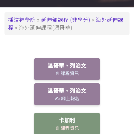
導
播道神學院
延伸部課程 (非學分)
海外延伸課
程
海外延伸課程(溫哥華)
航
連
結
溫哥華、列治文
📄 課程資訊
溫哥華、列治文
✍️ 網上報名
卡加利
📄 課程資訊