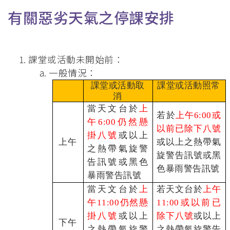
連
有關惡劣天氣之停課安排
結
課堂或活動未開始前：
一般情況：
課堂或活動取
課堂或活動照常
消
當天文台於
上
若於
上午6:00或
午6:00仍然懸
以前已除下八號
掛八號
或以上
上午
或以上之熱帶氣
之熱帶氣旋警
旋警告訊號或黑
告訊號或黑色
色暴雨警告訊號
暴雨警告訊號
當天文台於
上
若天文台於
上午
午11:00仍然懸
11:00或以前已
掛八號
或以上
除下八號
或以上
下午
之熱帶氣旋警
之熱帶氣旋警告