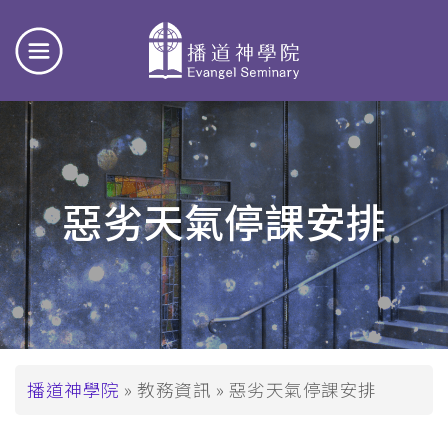
惡劣天氣停課安排
導
播道神學院
教務資訊
惡劣天氣停課安排
航