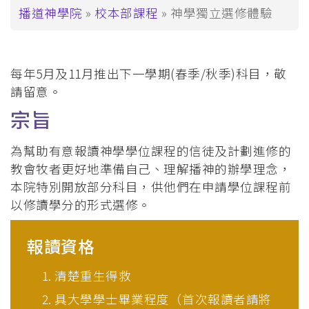
導
播道神學院
校本部課程
神學獨立選修體驗
航
連
每年5月及11月推出下一學期(春季/秋季)科目，敬
結
請留意。
宗旨
為幫助有意報讀神學學位課程的信徒及計劃進修的
教會牧者更好地準備自己、理解播神的辦學理念，
本院特別開放部分科目，供他們在申請學位課程前
以修讀學分的形式選修。
報讀資格
清楚重生得救
具大學學士畢業程度（首次報讀者請將