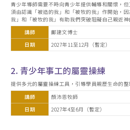
青少年導師需要不時向青少年提供輔導和關懷，但
釋經講道深造微證書
須由認識「被造的我」和「被牧的我」作開始，因
我」和「被牧的我」有助我們突破阻礙自己親近神
英國基督教國際神
聖經研究證書 / 
講師
鄺建文博士
道學碩士（英國
日期
2027年11至12月（暫定）
加拿大三一神學院
聖經證書(研究程
2. 青少年事工的屬靈操練
提供多元的屬靈操練工具，引導學員親歷生命的整
講師
顏沛恩牧師
日期
2027年4至6月（暫定）