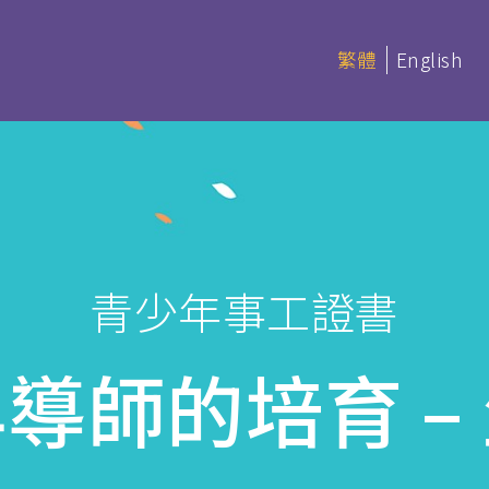
繁體
English
延伸部課程 (非學分)
本季科目
青少年事工證書
憑
延伸部證書課程
讀 (BACS &
基礎聖經
導師的培育 –
聖經研讀
神學研讀
教會事工
(PDBS)