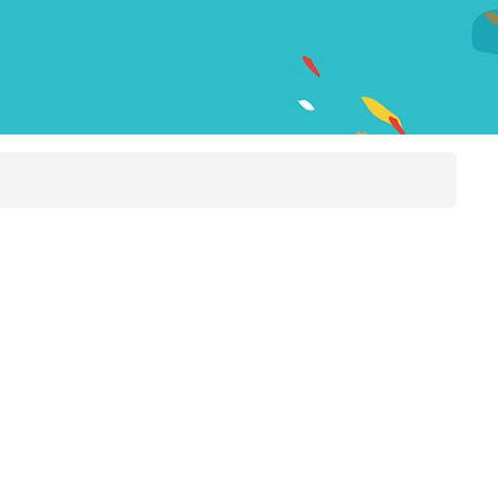
本院課程小冊
圖書館
院訊
子
宿舍
出版刊物
惡劣天氣停課安排
校園開放時間
奧