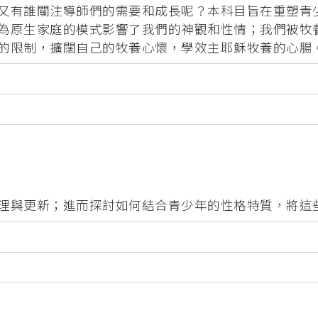
又有誰關注導師們的需要和成長呢？本科目旨在重塑青
 (PMEP)
為原生家庭的模式影響了我們的神觀和性情；我們被牧
的限制，擴闊自己的牧養心懷，學效主耶穌牧養的心腸
學院合辧課程
基督教研究碩士 (英國)
）
合辦課程
度)（加拿大）
理與更新；進而探討如何結合青少年的性格特質，將這