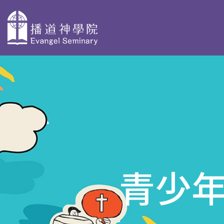
主
導
關於播神
為何選擇播
校本部課程
覽
神
認識我們
神學獨立選修體驗
教學團隊
院史及歷任院
學士學位及高等文
長
基督教研究 - 網上修
資格審定
青少年
AdvDipCS)
組織與行政
播神故事
深造文憑
校園剪影
我們是這樣蒙召
聖經研究深造文憑 
的