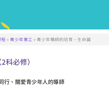
兒童生命培育
 (PDCE)
青少年事工
PDWS)
金齡信徒培育
文憑
崇拜事工
行在社區的福音
課程
青少年事工
青少年導師的培育 – 生命篇
教會領導與管理
(MABS)
海外延伸課程
 (MACE)
（2科必修）
海外延伸課程(溫哥華)
MAWS)
海外延伸課程(悉尼、墨爾本、
碩士
克蘭)
同行、關愛青少年人的導師
牧學文學碩士