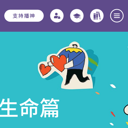
支持播神
報名須知
教務資訊
學院動態
入學申請須知
教務章則
最新消息
費用
特別生
奉獻團契
助學金與獎學
實習教育 - 道學碩
全職事奉探討
 生命篇
金
士
日
本院概覽
畢業生關顧計劃
聚會重溫