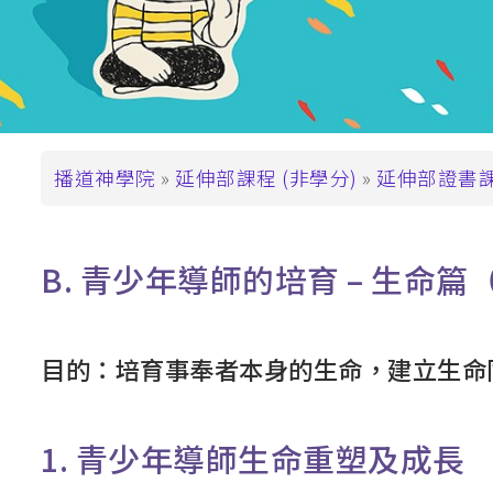
支持播神
基督教教育深造文憑
崇拜學深造文憑 (
基督教教育深造
碩士學位
導
播道神學院
延伸部課程 (非學分)
延伸部證書
道學碩士 (MDiv)
航
聖經研究文學碩士 
連
基督教教育文學碩士
B. 青少年導師的培育 – 生命篇
結
崇拜學文學碩士 (
基督教教育文學
目的：培育事奉者本身的生命，建立生命
教牧進深學位
神學碩士 (ThM)
1. 青少年導師生命重塑及成長
教牧學博士/教
(DMin/MAPM)