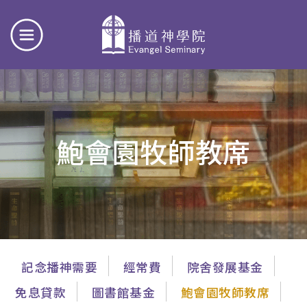
鮑會園牧師教席
主
記念播神需要
經常費
院舍發展基金
導
免息貸款
圖書館基金
鮑會園牧師教席