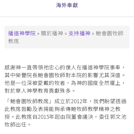
覽
海外奉獻
_Tier3
導
播道神學院
關於播神
支持播神
鮑會園牧師
教席
航
連
結
感謝神一直帶領祂忠心的僕人在播道神學院事奉，
其中榮譽院長鮑會園牧師對本院的影響尤其深遠。
他是一位深被愛戴的牧者，為神的國度全然擺上，
對於華人神學教育貢獻殊多。
「鮑會園牧師教席」成立於2012年，我們盼望透過
此教席鼓勵及表揚能夠承傳鮑牧師教學精神之教
授。此教席自2015年起由院董會議決，委任郭文池
牧師出任。