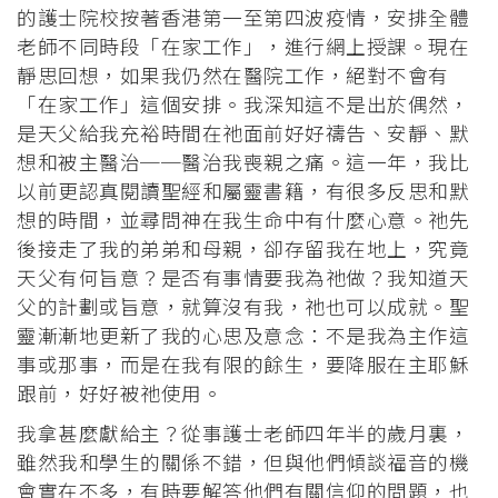
的護士院校按著香港第一至第四波疫情，安排全體
老師不同時段「在家工作」，進行網上授課。現在
靜思回想，如果我仍然在醫院工作，絕對不會有
「在家工作」這個安排。我深知這不是出於偶然，
是天父給我充裕時間在祂面前好好禱告、安靜、默
想和被主醫治──醫治我喪親之痛。這一年，我比
以前更認真閱讀聖經和屬靈書籍，有很多反思和默
想的時間，並尋問神在我生命中有什麼心意。祂先
後接走了我的弟弟和母親，卻存留我在地上，究竟
天父有何旨意？是否有事情要我為祂做？我知道天
父的計劃或旨意，就算沒有我，祂也可以成就。聖
靈漸漸地更新了我的心思及意念：不是我為主作這
事或那事，而是在我有限的餘生，要降服在主耶穌
跟前，好好被祂使用。
我拿甚麼獻給主？從事護士老師四年半的歲月裏，
雖然我和學生的關係不錯，但與他們傾談福音的機
會實在不多，有時要解答他們有關信仰的問題，也