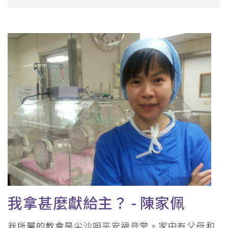
航
連
結
我拿甚麼獻給主？ - 陳家佩
我所屬的教會是尖沙咀平安福音堂。家中有父母和