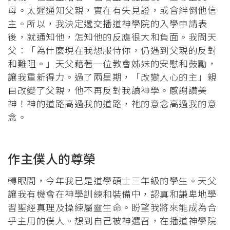
母。太遲通知父親，實在有失見證，或會絆倒他信
主。所以，我決定遞交播道神學院的入學申請表
後，就通知他，怎知他的反應很大和負面。我問天
父：「為什麼現在我想服侍你，仍遇到父親的反對
和難阻。」天父藉著一位教會姊妹的安慰和鼓勵，
讓我重新得力。過了兩星期，「改變人心的主」親
自改變了父親，他不再反對我讀神學。感謝讚美
神！神的道路高過我的道路，祂的意念高過我的意
念。
作主僕人的尊榮
轉眼間，今年我已是道學碩士三年級的學生。天父
讓我有機會在神學訓練和裝備中，認真和謙卑地學
習聖經真理及操練屬靈生命。盼望我將來能成為合
乎主用的僕人。想到自己被神選召，在播道神學院