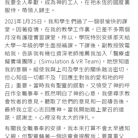
我要全人奉獻，成為神的工人，在祂永恆的國度裏
服侍，帶領人歸主。
2021年1月25日，我和學生們過了一個很愉快的課
堂。因著疫情，在我的教學工作裏，已差不多兩個
月沒有護理實習課堂，所以，學院特別安排那天給
大學一年級的學生面授補課。下課後，副教授致電
給我，告訴我有幾位資深老師推薦我加入「醫療虛
擬實境團隊」(Simulation & VR Team)，她想知道
我的意願。縱使我與上司及學生的關係融洽密切，
但心知這一切都不及「回應主對我的愛和祂的呼
召」重要。當時我有聖靈的感動，又領受了神的呼
召作全職事奉。既然明白了神的心意，我便尋求教
會牧者的意見。聽取了他們的意見和一起禱告後，
最終我立定心志回應神。當我開始踏上蒙召的道
路，感謝主，心裡沒有太大的掙扎。
有關我全職事奉的安排，我本來打算不會太早通知
父親，但聖靈藉著一個培靈會提醒我：要尊重父