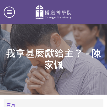
我拿甚麼獻給主？ - 陳
家佩
導
首頁