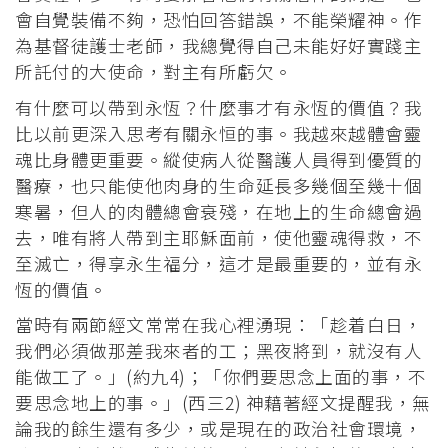
會自覺裝備不夠，恐怕回答錯誤，不能榮耀神。作
為基督徒護士老師，我總覺得自己未能好好實踐主
所託付的大使命，對主有所虧欠。
有什麼可以帶到永恆？什麼事才有永恆的價值？我
比以前更深入思考有關永恒的事。我越來越體會靈
魂比身體更重要。縱使病人從醫護人員得到優質的
醫療，也只能使他肉身的生命延長多幾個至幾十個
寒暑，但人的肉體總會衰殘，在地上的生命總會過
去，唯有將人帶到主耶穌面前，使他靈魂得救，不
至滅亡，得享永生福分，這才是最重要的，並有永
恆的價值。
當時有兩節經文常常在我心裡湧現：「趁着白日，
我們必須做那差我來者的工；黑夜將到，就沒有人
能做工了。」(約九4)；「你們要思念上面的事，不
要思念地上的事。」(西三2) 神藉著經文提醒我，無
論我的餘生還有多少，或是現在的政治社會環境，