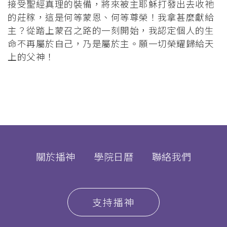
接受聖經真理的裝備，將來被主耶穌打發出去收祂
的莊稼，這是何等蒙恩、何等尊榮！我拿甚麼獻給
主？從踏上蒙召之路的一刻開始，我認定個人的生
命不再屬於自己，乃是屬於主。願一切榮耀歸給天
上的父神！
關於播神
學院日曆
聯絡我們
支持播神