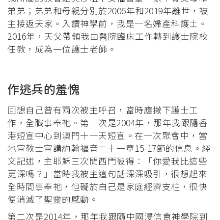
弟弟；弟弟和母親分別於2006年和2019年離世，被
主接返天家。入讀神學前，我是一名婦產科護士。
2016年，天父帶領我由醫院臨床工作轉到護士院校
任教，成為一位護士老師。
作逃兵的羞愧
回想自己曾有兩次被主呼召，當時應撇下護士工
作，全職事奉祂。第一次是2004年，那年我跟隨香
港短宣中心到澳門十一天短宣。在一次聚會中，當
地宣教士宣講約翰福音二十一章15-17節的信息。經
文記述，主耶穌三次問西門彼得：「你愛我比這些
更深嗎？」當時我被主這句話深深吸引，很想起來
全時間事奉祂，但礙於自己是家庭經濟支柱，很快
便消滅了聖靈的感動。
第二次是2014年，那年我跟隨中國浸信會神學院到