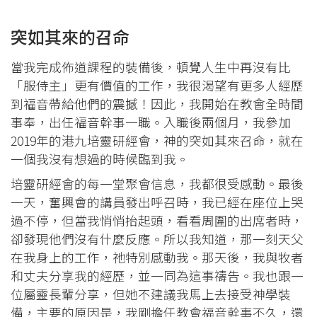
突如其來的召命
當我完成佈道課程的裝備後，頓覺人生中再沒有比
「服侍主」更有價值的工作，我很渴望有更多人經歷
到福音帶給他們的震撼！因此，我開始在教會全時間
事奉，出任福音幹事一職。入職後兩個月，我參加
2019年的港九培靈研經會，神的突如其來召命，就在
一個我沒有想過的時候臨到我。
培靈研經會的每一堂聚會信息，我都很受感動。最後
一天，奮興會的講員發出呼召時，我已經在座位上哭
過不停，但當我悄悄抬起頭，看看周圍的出席者時，
卻發現他們沒有什麼反應。所以我知道，那一刻天父
在我身上的工作，祂特別感動我。那天後，我與牧者
和丈夫分享我的經歷，並一同為這事禱告。我也跟一
位屬靈長輩分享，但她不建議我馬上去接受神學裝
備，主要的原因是，我剛擔任教會福音幹事不久，還