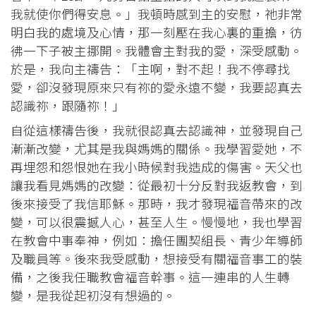
我就使你們得安息。」我頓時感到主的安慰，祂非常
明白我的處境及心情，那一刻壓在我心裏的重擔，彷
彿一下子被主挪開。我體會主對我的愛，深受感動。
於是，我向主禱告：「主啊，對不起！我不停尋找
愛，卻沒發現原來只有祢的愛永遠不變，我要認真去
認識祢，跟隨祢！」
自從這樣禱告後，我就很認真去認識神，並發現自己
漸漸改變，尤其是我與媽媽的關係。我學習愛她，不
再埋怨和怨恨她在我小時候對我造成的傷害。天父也
讓我看見媽媽的改變：從最初十分反對我返教會，到
後來接受了我信耶穌。那時，我才發現福音帶來的改
變，可以很震撼人心，甚至人生。慢慢地，我也學習
在教會中事奉神，例如：擔任團契組長、青少年導師
及職員等。後來我受感動，想接受有關福音事工的裝
備，之後我任職教會福音幹事。這一連串的人生轉
變，是我從起初沒有想過的。