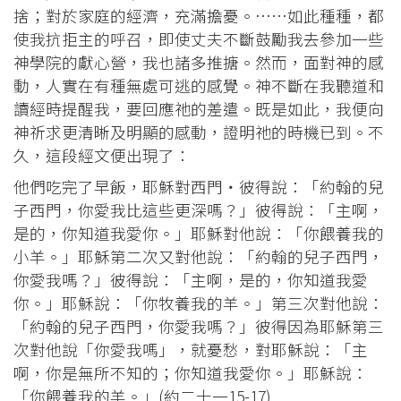
捨；對於家庭的經濟，充滿擔憂。……如此種種，都
使我抗拒主的呼召，即使丈夫不斷鼓勵我去參加一些
神學院的獻心營，我也諸多推搪。然而，面對神的感
動，人實在有種無處可逃的感覺。神不斷在我聽道和
讀經時提醒我，要回應祂的差遣。既是如此，我便向
神祈求更清晰及明顯的感動，證明祂的時機已到。不
久，這段經文便出現了：
他們吃完了早飯，耶穌對西門‧彼得說：「約翰的兒
子西門，你愛我比這些更深嗎？」彼得說：「主啊，
是的，你知道我愛你。」耶穌對他說：「你餵養我的
小羊。」耶穌第二次又對他說：「約翰的兒子西門，
你愛我嗎？」彼得說：「主啊，是的，你知道我愛
你。」耶穌說：「你牧養我的羊。」第三次對他說：
「約翰的兒子西門，你愛我嗎？」彼得因為耶穌第三
次對他說「你愛我嗎」，就憂愁，對耶穌說：「主
啊，你是無所不知的；你知道我愛你。」耶穌說：
「你餵養我的羊。」(約二十一15-17)