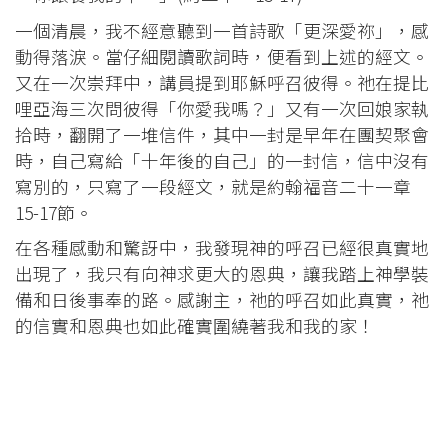
一個清晨，我不經意聽到一首詩歌「更深愛祢」，感
動得落淚。當仔細閱讀歌詞時，便看到上述的經文。
又在一次崇拜中，講員提到耶穌呼召彼得。祂在提比
哩亞海三次問彼得「你愛我嗎？」又有一次回娘家執
拾時，翻開了一堆信件，其中一封是早年在團契聚會
時，自己寫給「十年後的自己」的一封信，信中沒有
寫別的，只寫了一段經文，就是約翰福音二十一章
15-17節。
在各種感動和驚訝中，我發現神的呼召已經很真實地
出現了，我只有向神求更大的恩典，讓我踏上神學裝
備和日後事奉的路。感謝主，祂的呼召如此真實，祂
的信實和恩典也如此確實圍繞著我和我的家！