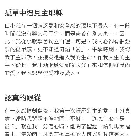
孤單中遇見主耶穌
自小我在一個缺乏愛和安全感的環境下長大，有一段
時間我沒有與父母同住，而是寄養在別人家中，因
此，我從小就學會獨立自理，可是，我內心卻有很強
烈的孤單感，更不知道何謂「愛」。中學時期，我認
識了主耶穌，並接受祂進入我的生命，作我人生的主
宰。從此，我才漸漸感受到從天父而來和信仰群體內
的愛，我也想學習愛神及愛人。
認真的跟從
在一次感情創傷後，我第一次經歷到主的愛，十分真
實。當時我哭過不停地問主耶穌：「到底什麼才是
愛？」就在我十分傷心時，翻開了聖經，讀到馬太福
音十一章28節「凡勞苦擔重擔的人可以到我這裏來，