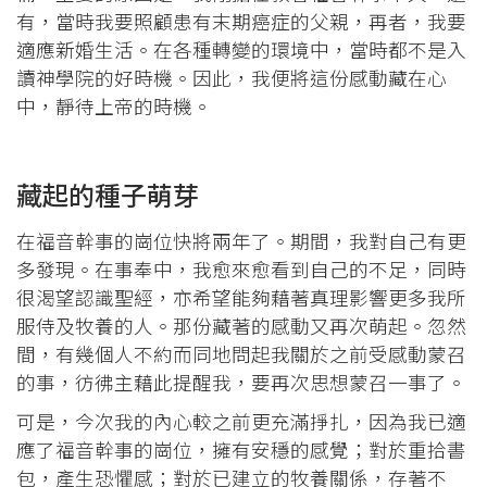
有，當時我要照顧患有末期癌症的父親，再者，我要
適應新婚生活。在各種轉變的環境中，當時都不是入
讀神學院的好時機。因此，我便將這份感動藏在心
中，靜待上帝的時機。
藏起的種子萌芽
在福音幹事的崗位快將兩年了。期間，我對自己有更
多發現。在事奉中，我愈來愈看到自己的不足，同時
很渴望認識聖經，亦希望能夠藉著真理影響更多我所
服侍及牧養的人。那份藏著的感動又再次萌起。忽然
間，有幾個人不約而同地問起我關於之前受感動蒙召
的事，彷彿主藉此提醒我，要再次思想蒙召一事了。
可是，今次我的內心較之前更充滿掙扎，因為我已適
應了福音幹事的崗位，擁有安穩的感覺；對於重拾書
包，產生恐懼感；對於已建立的牧養關係，存著不