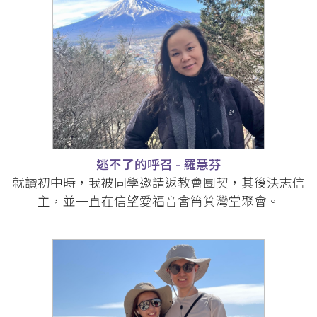
逃不了的呼召 - 羅慧芬
就讀初中時，我被同學邀請返教會團契，其後決志信
主，並一直在信望愛福音會筲箕灣堂聚會。