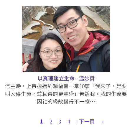
以真理建立生命 - 温妙賢
信主時，上帝透過約翰福音十章10節「我來了，是要
叫人得生命，並且得的更豐盛」告訴我，我的生命要
因祂的緣故變得不一樣…
Pagination
Current
1
Page
2
Page
3
Page
4
Next
› 下一頁
Last
»
page
page
page