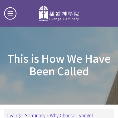
This is How We Have
Been Called
Breadcrumb
Evangel Seminary
Why Choose Evangel