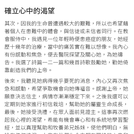
確立心中的渴望
其次，因我的生命曾遭遇較大的艱難，所以也希望藉
著個人在患難中的體會，與信徒或未信者同行。在教
會服侍中，我遇見一位年輕時便患癌症的朋友，她經
歷十幾年的治療，當中的痛苦實在難以想像。我內心
有份感動和焦急，便去醫院探望及關心她，為她禱
告。我選了詩篇一二一篇和幾首詩歌鼓勵她，勸她倚
靠創造我們的上帝。
後來，我聽見她病得幾乎要死的消息，內心又再次焦
急和感動，希望爭取機會向她傳福音。感謝上帝，她
願意決志信主，病情亦漸漸穩定下來。之後我還可以
定期到她家進行初信栽培，幫助她的屬靈生命成長，
最後，她接受洗禮，在眾人面前見證主。這事再次燃
起我心裡的渴望，希能有機會專心和有系統地學習聖
經，並以真理幫助和牧養弟兄姊妹，使他們明白，無