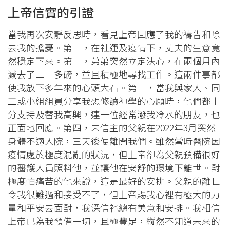
上帝信實的引證
當我再次安靜反思時，看見上帝回應了我的禱告和除
去我的擔憂。第一，在社運及疫情下，丈夫的生意竟
然穩定下來。第二，弟弟突然立定決心，在兩個月內
減去了二十多磅，並且積極地尋找工作。這兩件事都
使我放下多年來的心頭大石。第三，當我與家人、同
工或小組組員分享我想修讀神學的心願時，他們都十
分支持及替我高興，連一位經常潑我冷水的朋友，也
正面地回應。第四，未信主的父親在2022年3月突然
身體不適入院，三天後便離開我們。雖然當時醫院因
疫情處於極度混亂的狀況，但上帝卻為父親預備很好
的醫護人員照料他，並讓他在安舒的環境下離世。對
極度怕痛苦的他來說，這是最好的安排。父親的離世
令我很難過和接受不了，但上帝賜我心裡有極大的力
量和平安去面對，我深信祂總有美意和安排。我相信
上帝已為我預備一切，且極豐足，縱然不知道未來的