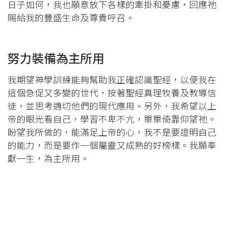
日子如何，我也願意放下各樣的牽掛和憂慮，回應祂
賜給我的豐盛生命及尊貴呼召。
努力裝備為主所用
我期望神學訓練能夠幫助我正確認識聖經，以便我在
這個急促又多變的世代，按著聖經真理牧養及教導信
徒，並思考適切他們的現代應用。另外，我希望以上
帝的眼光看自己，學習不卑不亢，單單倚靠仰望祂。
盼望我所做的，能滿足上帝的心，我不是要證明自己
的能力，而是要作一個屬靈又成熟的好榜樣。我願奉
獻一生，為主所用。