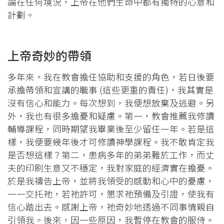
論在任何境況，上帝在他們生命中都有獨特的心意和
計劃。
上帝奇妙的帶領
多年來，我在教會擔任協助和支援的角色，若日後要
承擔帶領和宣講的職事 (這些更重的責任)，我其實是
沒有信心和能力。每次想到，我便想放棄及逃避。另
外，我也有很多擔憂和疑慮。第一，教會推薦我修讀
輔導課程，同時期望我畢業後至少留任一年。若是這
樣，我便要幾年後才可修讀神學課程。我不敢肯定我
是否想這樣？第二，患病多年的弟弟難於工作，而丈
夫的印刷生意又不穩定，我對家庭的經濟實在擔憂。
於是我禱告上帝，並將我領受的感動和心中的憂慮，
一一交托祂，若祂許可，懇求祂預備及引證，使我有
信心踏出去。感謝上帝，祂奇妙地透過不同事情親自
引領我。後來，因一些原因，我暫停在教會的服侍。