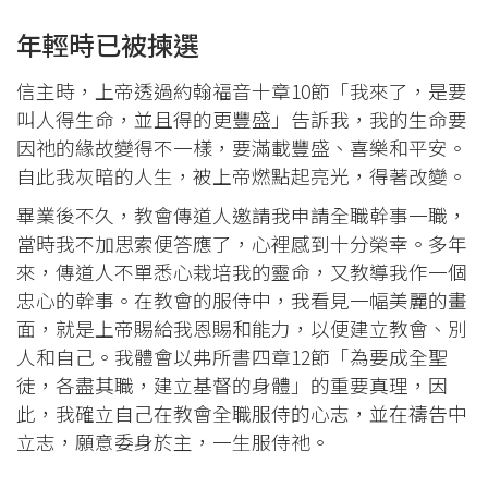
年輕時已被揀選
信主時，上帝透過約翰福音十章10節「我來了，是要
叫人得生命，並且得的更豐盛」告訴我，我的生命要
因祂的緣故變得不一樣，要滿載豐盛、喜樂和平安。
自此我灰暗的人生，被上帝燃點起亮光，得著改變。
畢業後不久，教會傳道人邀請我申請全職幹事一職，
當時我不加思索便答應了，心裡感到十分榮幸。多年
來，傳道人不單悉心栽培我的靈命，又教導我作一個
忠心的幹事。在教會的服侍中，我看見一幅美麗的畫
面，就是上帝賜給我恩賜和能力，以便建立教會、別
人和自己。我體會以弗所書四章12節「為要成全聖
徒，各盡其職，建立基督的身體」的重要真理，因
此，我確立自己在教會全職服侍的心志，並在禱告中
立志，願意委身於主，一生服侍祂。