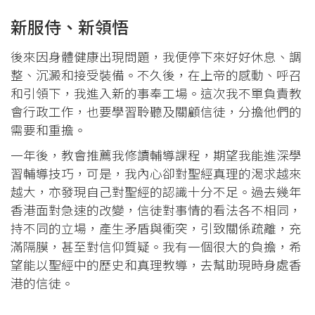
新服侍、新領悟
後來因身體健康出現問題，我便停下來好好休息、調
整、沉澱和接受裝備。不久後，在上帝的感動、呼召
和引領下，我進入新的事奉工場。這次我不單負責教
會行政工作，也要學習聆聽及關顧信徒，分擔他們的
需要和重擔。
一年後，教會推薦我修讀輔導課程，期望我能進深學
習輔導技巧，可是，我內心卻對聖經真理的渴求越來
越大，亦發現自己對聖經的認識十分不足。過去幾年
香港面對急速的改變，信徒對事情的看法各不相同，
持不同的立場，產生矛盾與衝突，引致關係疏離，充
滿隔膜，甚至對信仰質疑。我有一個很大的負擔，希
望能以聖經中的歷史和真理教導，去幫助現時身處香
港的信徒。