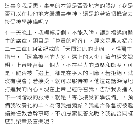
這事令我反思，事奉的本質是否受地方的限制？我是
否可以在其他地方繼續事奉神？還是趁著這個機會去
接受神學裝備呢？
有一天晚上，我輾轉反側，不能入睡，讀到楊錫鏘醫
生的講章，題目是「尊貴的呼召」，經文是馬太福音
二十二章1-14節記載的「天國筵席的比喻」。楊醫生
指出，「因為被召的人多，選上的人少」這句經文說
明，上帝呼召每一個人，不在乎人的資歷和態度，可
是，能否被「選上」卻是在乎人的回應。若拒絕，就
沒有機會；若接受，就可以服侍神。他這句話深深地
打進我的內心。現在上帝已經呼召我，告訴我要進入
下一個階段的服侍，就是「專心接受神學裝備」，預
備我牧養祂的羊。為何我還猶豫？我能否像當初被邀
請擔任教會幹事時，不加思索便答允呢？我能否同樣
感到榮幸及喜樂呢？