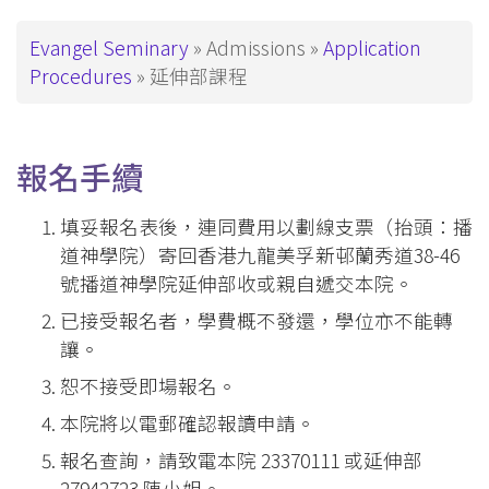
覽
_Tier3
Breadcrumb
Evangel Seminary
Admissions
Application
Procedures
延伸部課程
報名手續
填妥報名表後，連同費用以劃線支票（抬頭：播
道神學院）寄回香港九龍美孚新邨蘭秀道38-46
號播道神學院延伸部收或親自遞交本院。
已接受報名者，學費概不發還，學位亦不能轉
讓。
恕不接受即場報名。
本院將以電郵確認報讀申請。
報名查詢，請致電本院 23370111 或延伸部
27942723 陳小姐。