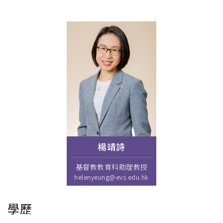
連
結
楊靖詩
基督教教育科助理教授
helenyeung@evs.edu.hk
學歷