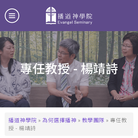
專任教授 - 楊靖詩
導
播道神學院
為何選擇播神
教學團隊
專任教
授 - 楊靖詩
航