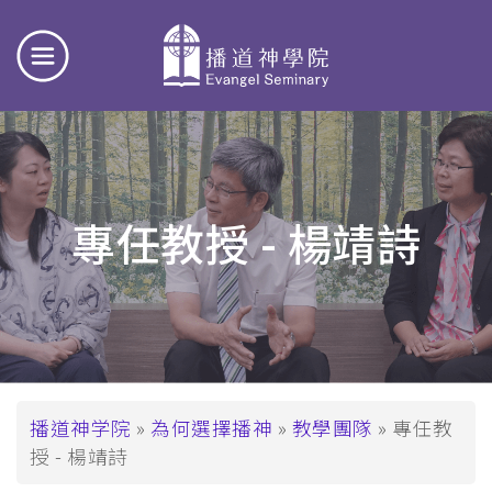
專任教授 - 楊靖詩
面
播道神学院
為何選擇播神
教學團隊
專任教
授 - 楊靖詩
包