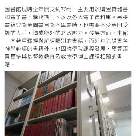
屑
圖書館現時全年開支約70萬，主要用於購置實體書
和電子書、學術期刊、以及各大電子資料庫。另將
書籍登錄至圖書目錄不單需時，也需要不少專門受
訓的人手，造成額外的財政壓力。發展方面，本館
一向著重釋經與解經類別的書籍，而近年除購置各
神學範疇的書籍外，也因應學院課程發展，預算添
置更多與基督教教育及教牧學博士課程相關的書
籍。