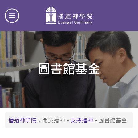
圖書館基金
面
播道神学院
關於播神
支持播神
圖書館基金
包