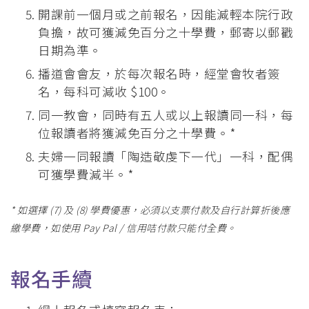
開課前一個月或之前報名，因能減輕本院行政
負擔，故可獲減免百分之十學費，郵寄以郵戳
日期為準。
播道會會友，於每次報名時，經堂會牧者簽
名，每科可減收 $100。
同一教會，同時有五人或以上報讀同一科，每
位報讀者將獲減免百分之十學費。*
夫婦一同報讀「陶造敬虔下一代」一科，配偶
可獲學費減半。*
* 如選擇 (7) 及 (8) 學費優惠，必須以支票付款及自行計算折後應
繳學費，如使用 Pay Pal / 信用咭付款只能付全費。
報名手續