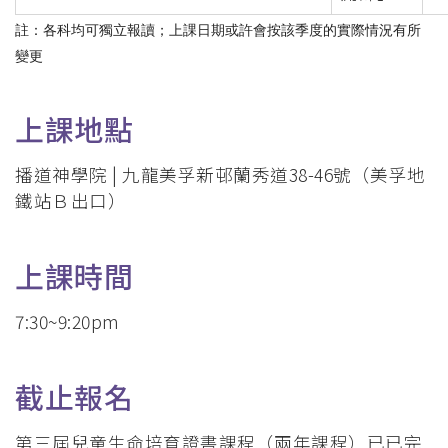
註：各科均可獨立報讀；上課日期或許會按該季度的實際情況有所
變更
上課地點
播道神學院 | 九龍美孚新邨蘭秀道38-46號（美孚地
鐵站Ｂ出口）
上課時間
7:30~9:20pm
截止報名
第三屆兒童生命培育證書課程（兩年課程）已已完