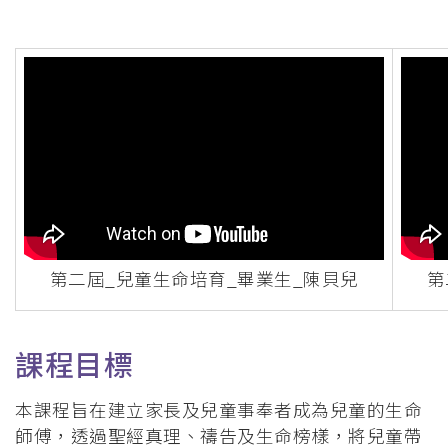
屑
第二屆_兒童生命培育_畢業生_陳貝兒
第
課程目標
本課程旨在建立家長及兒童事奉者成為兒童的生命
師傅，透過聖經真理、禱告及生命榜樣，將兒童帶