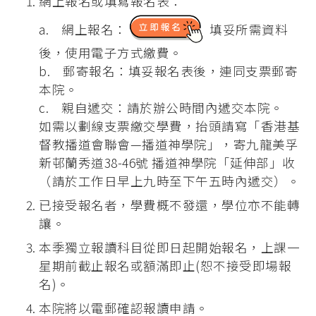
網上報名或填寫報名表：
a. 網上報名：
填妥所需資料
後，使用電子方式繳費。
b. 郵寄報名：填妥報名表後，連同支票郵寄
本院。
c. 親自遞交：請於辦公時間內遞交本院。
如需以劃線支票繳交學費，抬頭請寫「香港基
督教播道會聯會—播道神學院」，寄九龍美孚
新邨蘭秀道38-46號 播道神學院「延伸部」收
（請於工作日早上九時至下午五時內遞交）。
已接受報名者，學費概不發還，學位亦不能轉
讓。
本季獨立報讀科目從即日起開始報名，上課一
星期前截止報名或額滿即止(恕不接受即場報
名)。
本院將以電郵確認報讀申請。