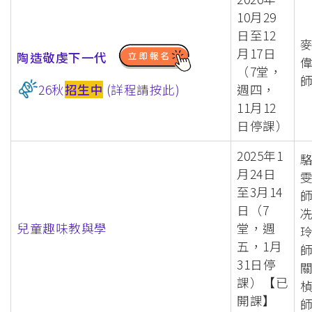
10月29
日至12
月17日
陶造敬虔下一代
（7堂，
週四，
26秋
招生中
(詳程請按此)
11月12
日停課）
2025年1
月24日
至3月14
日（7
兒童趣味教與學
堂，週
五，1月
31日停
課）【已
開課】