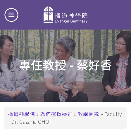
專任教授 - 蔡好香
導
播道神學院
為何選擇播神
教學團隊
Faculty
- Dr. Cazaria CHOI
航