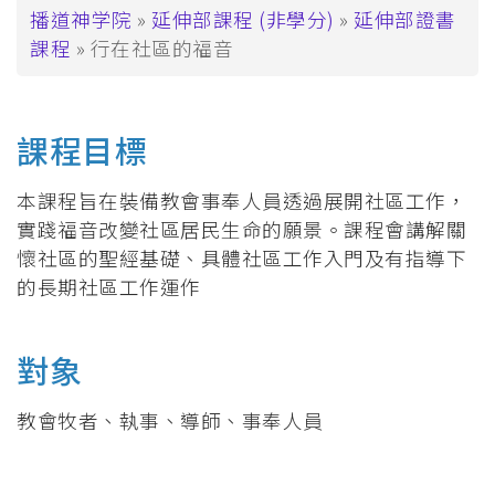
面
播道神学院
延伸部課程 (非學分)
延伸部證書
課程
行在社區的福音
包
屑
課程目標
本課程旨在裝備教會事奉人員透過展開社區工作，
實踐福音改變社區居民生命的願景。課程會講解關
懷社區的聖經基礎、具體社區工作入門及有指導下
的長期社區工作運作
對象
教會牧者、執事、導師、事奉人員