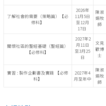
2026年
陳淑
了解社會的需要（策略篇）【必
11月5日
娟牧
修科】
至12月
師
17日
2027年2
文見
月11日
關懷社區的聖經基礎（聖經篇）
歡博
至3月25
【必修科】
士
日
陳淑
實習 : 製作企劃書及實踐 【必修
2027年4
娟牧
科】
月至年中
師