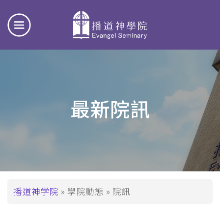
最新院訊
面
播道神学院
學院動態
院訊
包