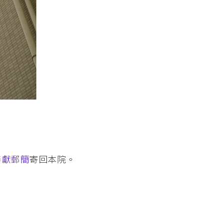
奉獻郵簡
寄回本院。