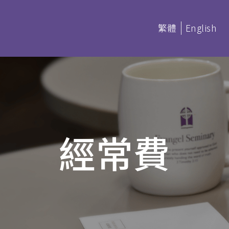
繁體
English
延伸部課程 (非學分)
本季科目
經常費
憑
延伸部證書課程
讀 (BACS &
基礎聖經
聖經研讀
神學研讀
教會事工
(PDBS)