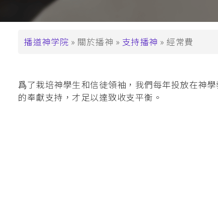
支持播神
基督教教育深造文憑
崇拜學深造文憑 (
基督教教育深造
面
播道神学院
關於播神
支持播神
經常費
包
碩士學位
屑
道學碩士 (MDiv)
爲了栽培神學生和信徒領袖，我們每年投放在神學教
聖經研究文學碩士 
的奉獻支持，才足以達致收支平衡。
基督教教育文學碩士
崇拜學文學碩士 (
基督教教育文學
教牧進深學位
神學碩士 (ThM)
教牧學博士/教
(DMin/MAPM)