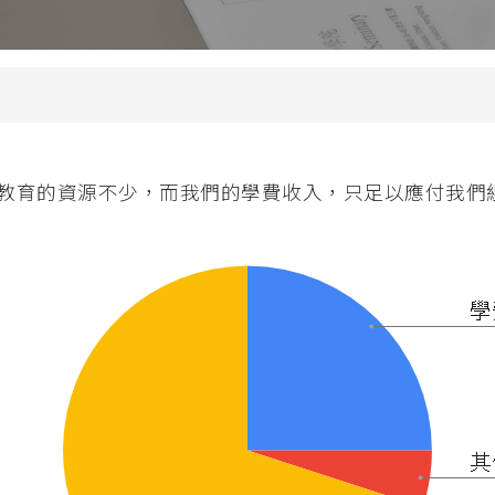
兒童生命培育
 (PDCE)
青少年事工
PDWS)
金齡信徒培育
文憑
崇拜事工
行在社區的福音
育的資源不少，而我們的學費收入，只足以應付我們經常
教會領導與管理
(MABS)
海外延伸課程
 (MACE)
海外延伸課程(溫哥華)
MAWS)
海外延伸課程(悉尼、墨爾本、
碩士
克蘭)
牧學文學碩士