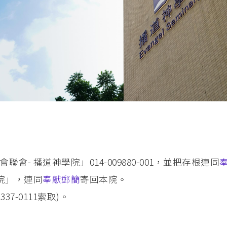
- 播道神學院」014-009880-001，並把存根連同
院」，連同
奉獻郵簡
寄回本院。
37-0111索取)。