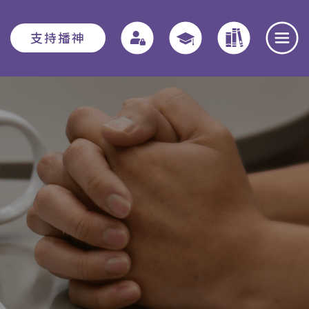
支持播神
報名須知
教務資訊
學院動態
入學申請須知
教務章則
最新消息
費用
特別生
奉獻團契
助學金與獎學
實習教育 - 道學碩
全職事奉探討
金
士
日
本院概覽
畢業生關顧計劃
聚會重溫