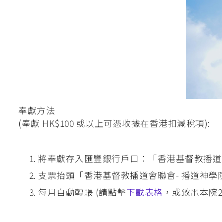
奉獻方法
(奉獻 HK$100 或以上可憑收據在香港扣減稅項):
將奉獻存入匯豐銀行戶口：「香港基督教播道會聯會
支票抬頭「香港基督教播道會聯會- 播道神學
每月自動轉賬 (請點擊
下載表格
，或致電本院23