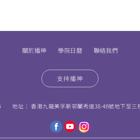
關於播神
學院日曆
聯絡我們
支持播神
5
地址： 香港九龍美孚新邨蘭秀道38-46號地下至三