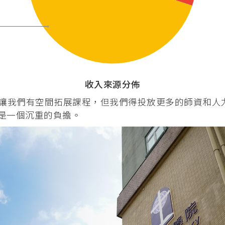
 (PMEP)
學院合辧課程
基督教研究碩士 (英國)
）
收入來源分佈
合辦課程
讓我們有空間拓展課程，但我們得投放更多的師資和人
度)（加拿大）
會是一個沉重的負擔。