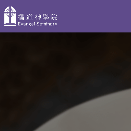
主
導
關於播神
為何選擇播
校本部課程
覽
神
認識我們
神學獨立選修體驗
教學團隊
院史及歷任院
學士學位及高等文
長
基督教研究 - 網上修
資格審定
AdvDipCS)
組織與行政
播神故事
深造文憑
校園剪影
我們是這樣蒙召
聖經研究深造文憑 
的