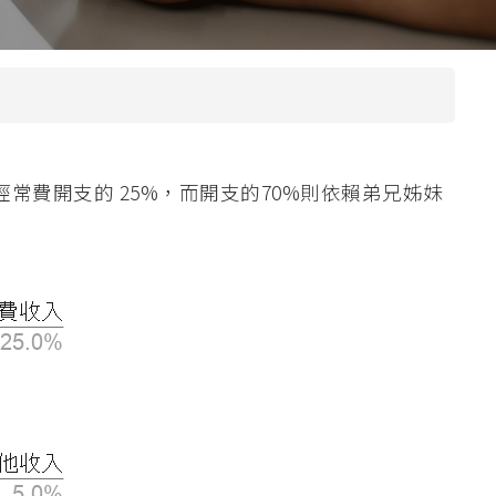
本院課程小冊
圖書館
院訊
子
宿舍
出版刊物
惡劣天氣停課安排
校園開放時間
費開支的 25%，而開支的70%則依賴弟兄姊妹
奧