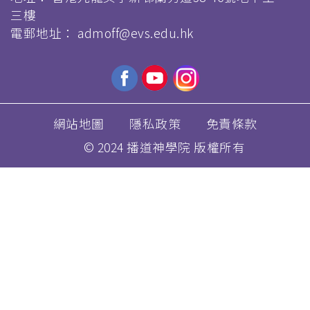
三樓
電郵地址：
admoff@evs.edu.hk
網站地圖
隱私政策
免責條款
© 2024 播道神學院 版權所有
跳
转
到
主
要
内
容