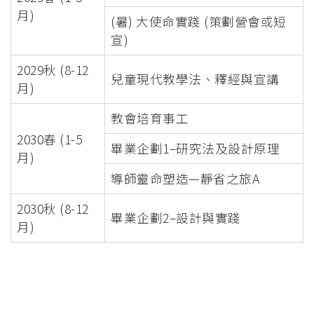
月)
(暑) 大使命實踐 (策劃營會或短
宣)
2029秋 (8-12
兒童現代教學法、釋經與宣講
月)
教會培育事工
2030春 (1-5
畢業企劃1–研究法及設計原理
月)
導師靈命塑造—靜省之旅A
2030秋 (8-12
畢業企劃2–設計與實踐
月)