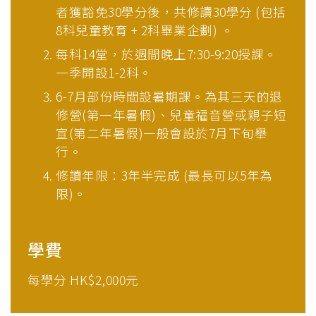
者獲豁免30學分後，共修讀30學分 (包括
8科兒童教育 + 2科畢業企劃) 。
每科14堂，於週間晚上7:30-9:20授課。
一季開設1-2科。
6-7月部份時間設暑期課。為其三天的退
修營(第一年暑假)、兒童福音營或親子短
宣(第二年暑假)一般會設於7月下旬舉
行。
修讀年限：3年半完成 (最長可以5年為
限)。
學費
每學分 HK$2,000元