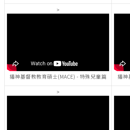
>
播神基督教教育碩士(MACE) - 特殊兒童篇
播神基
>