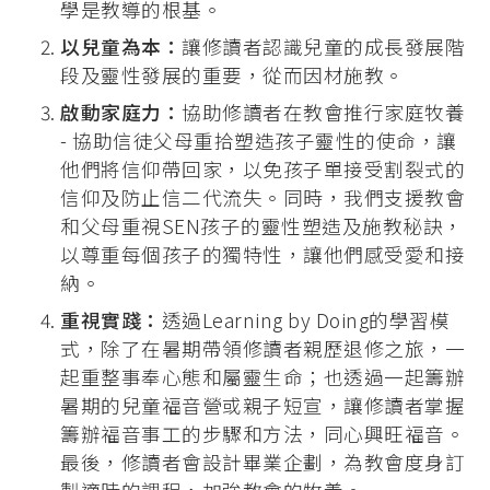
學是教導的根基。
以兒童為本：
讓修讀者認識兒童的成長發展階
段及靈性發展的重要，從而因材施教。
啟動家庭力：
協助修讀者在教會推行家庭牧養
- 協助信徒父母重拾塑造孩子靈性的使命，讓
他們將信仰帶回家，以免孩子單接受割裂式的
信仰及防止信二代流失。同時，我們支援教會
和父母重視SEN孩子的靈性塑造及施教秘訣，
以尊重每個孩子的獨特性，讓他們感受愛和接
納。
重視實踐：
透過Learning by Doing的學習模
式，除了在暑期帶領修讀者親歷退修之旅，一
起重整事奉心態和屬靈生命；也透過一起籌辦
暑期的兒童福音營或親子短宣，讓修讀者掌握
籌辦福音事工的步驟和方法，同心興旺福音。
最後，修讀者會設計畢業企劃，為教會度身訂