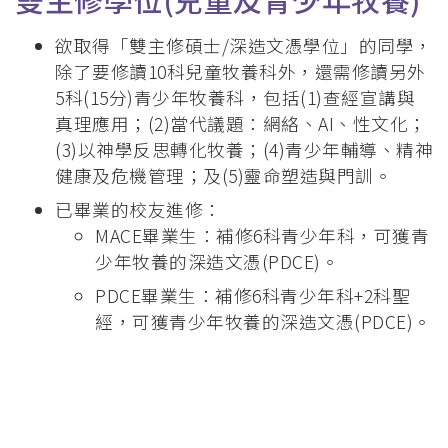
欲取得「雙主修碩士/深造文憑學位」的同學，
除了要修讀10科兒童牧養科外，還需修讀另外
5科(15分)青少年牧養科，包括(1)查經宣講與
真理應用；(2)當代議題：網絡、AI、性文化；
(3)以神學反思轉化牧養；(4)青少年輔導、精神
健康及危機管理；及(5)靈命塑造與門訓。
已畢業的校友進修：
MACE畢業生：補修6科青少年科，可獲青
少年牧養的深造文憑(PDCE)。
PDCE畢業生：補修6科青少年科+2科聖
經，可獲青少年牧養的深造文憑(PDCE)。