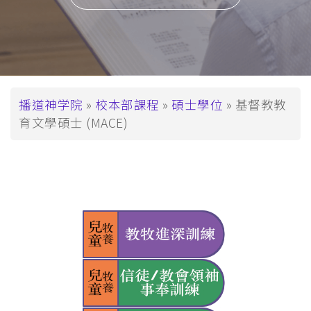
面
播道神学院
校本部課程
碩士學位
基督教教
育文學碩士 (MACE)
包
屑