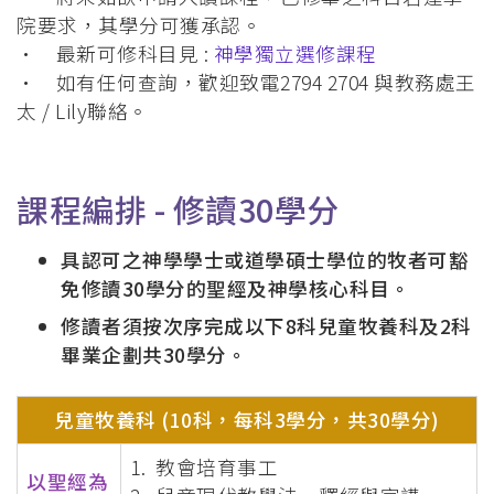
院要求，其學分可獲承認。
• 最新可修科目見 :
神學獨立選修課程
• 如有任何查詢，歡迎致電2794 2704 與教務處王
太 / Lily聯絡。
課程編排 -
修讀30學分
具認可之神學學士或道學碩士學位的牧者可豁
免修讀30學分的聖經及神學核心科目。
修讀者須按次序完成以下8科兒童牧養科及2科
畢業企劃共30學分。
兒童牧養科 (10科，每科3學分，共30學分)
1. 教會培育事工
以聖經為