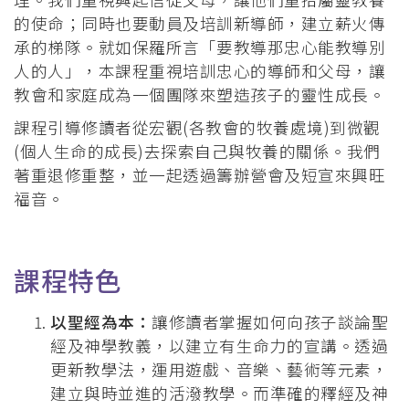
的使命；同時也要動員及培訓新導師，建立薪火傳
承的梯隊。就如保羅所言「要教導那忠心能教導別
人的人」，本課程重視培訓忠心的導師和父母，讓
教會和家庭成為一個團隊來塑造孩子的靈性成長。
課程引導修讀者從宏觀(各教會的牧養處境)到微觀
(個人生命的成長)去探索自己與牧養的關係。我們
著重退修重整，並一起透過籌辦營會及短宣來興旺
福音。
課程特色
以聖經為本：
讓修讀者掌握如何向孩子談論聖
經及神學教義，以建立有生命力的宣講。透過
更新教學法，運用遊戲、音樂、藝術等元素，
建立與時並進的活潑教學。而準確的釋經及神