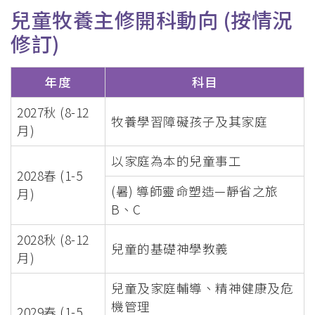
兒童牧養主修開科動向 (按情況
修訂)
年度
科目
2027秋 (8-12
牧養學習障礙孩子及其家庭
月)
以家庭為本的兒童事工
2028春 (1-5
(暑) 導師靈命塑造—靜省之旅
月)
B、C
2028秋 (8-12
兒童的基礎神學教義
月)
兒童及家庭輔導、精神健康及危
機管理
2029春 (1-5