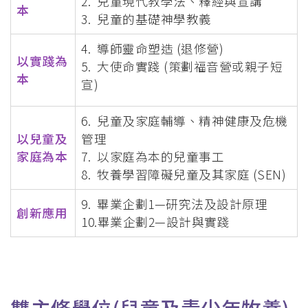
2. 兒童現代教學法、釋經與宣講
本
3. 兒童的基礎神學教義
4. 導師靈命塑造 (退修營)
以實踐為
5. 大使命實踐 (策劃福音營或親子短
本
宣)
6. 兒童及家庭輔導、精神健康及危機
以兒童及
管理
家庭為本
7. 以家庭為本的兒童事工
8. 牧養學習障礙兒童及其家庭 (SEN)
9. 畢業企劃1—研究法及設計原理
創新應用
10.畢業企劃2—設計與實踐
雙主修學位(兒童及青少年牧養)