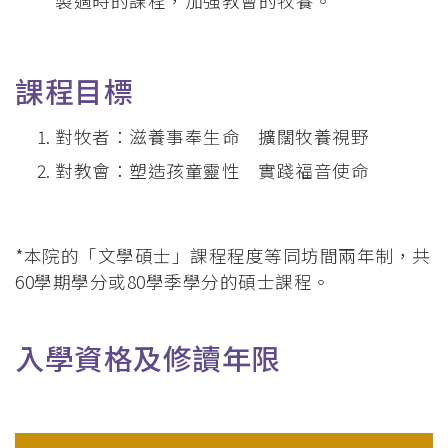
製適時的課程，加強教會的牧養。
課程目標
對牧者：滋養事奉生命 擴闊牧養視野
對教會：塑造孩童靈性 實踐福音使命
*本院的「文學碩士」課程程度等同坊間兩年制，共
60學期學分或80學季學分的碩士課程。
入學資格及修讀年限