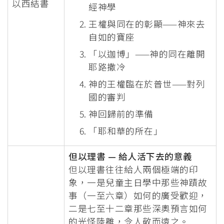
以西結書
經神學
王權與同在的彰顯——神來去
自如的寶座
「以迦博」——神的同在離開
耶路撒冷
神的王權臨在於普世——對列
國的審判
神回歸前的準備
「耶和華的所在」
但以理書 — 給人活下去的意義
但以理書往往給人兩個極端的印
象，一是兒童主日學中那些神蹟故
事（一至六章）如何的廣受歡迎，
二是七至十二章那些深奧預言如何
的光怪陸離，令人敬而遠之。