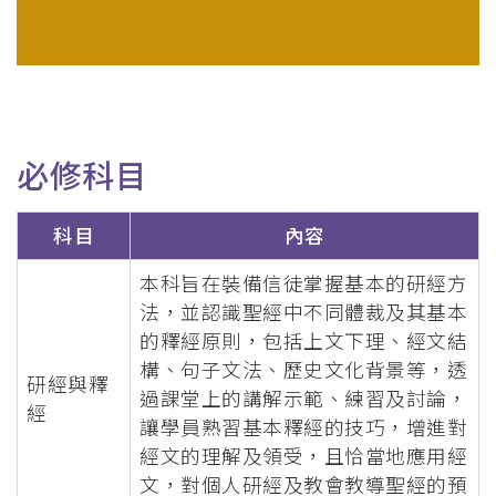
必修科目
科目
內容
本科旨在裝備信徒掌握基本的研經方
法，並認識聖經中不同體裁及其基本
的釋經原則，包括上文下理、經文結
構、句子文法、歷史文化背景等，透
研經與釋
過課堂上的講解示範、練習及討論，
經
讓學員熟習基本釋經的技巧，增進對
經文的理解及領受，且恰當地應用經
文，對個人研經及教會教導聖經的預