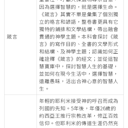
因為選擇智慧的，就是選擇生命。
《箴言》其實不單是彙集了個別獨
立的格言和諺語，整卷書更具有它
獨特的鋪排和文學結構，帶出融會
箴言
貫通的神學主題。本科會探討《箴
言》的寫作目的、全書的文學形式
和結構、及神學主題；認識如何正
確詮釋《箴言》的經文；並從這智
慧寶庫中，探討智慧人生的基礎，
並如何在現今生活中，選擇智慧，
遠離愚昧，活出合神心意的智慧人
生。
年輕的耶利米接受神的呼召而成為
列國的先知。5年後，年僅26歲的
約西亞王推行宗教改革，修正百姓
信仰。但耶利米的傳道生涯仍然充