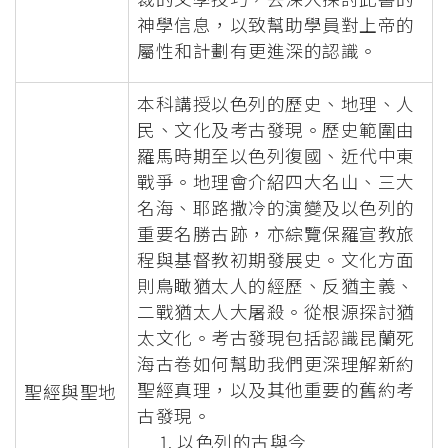
神學信息，以致幫助學員對上帝的
屬性和計劃有更進深的認識。
本科講授以色列的歷史、地理、人
民、文化及考古發現。歷史範圍由
羅馬時期至以色列復國、近代中東
戰爭。地理會介紹四大名山、三大
名海、耶路撒冷的演變及以色列的
重要名勝古跡，亦綜覽保羅宣教旅
程與基督教初期發展史。文化方面
則鳥瞰猶太人的經歷、反猶主義、
二戰猶太人大屠殺。從根源探討猶
太文化。考古發現包括認識昆蘭死
海古卷如何幫助我們更深理解新約
聖經真理，以及其他重要的舊約考
聖經與聖地
古發現。
以色列的古與今