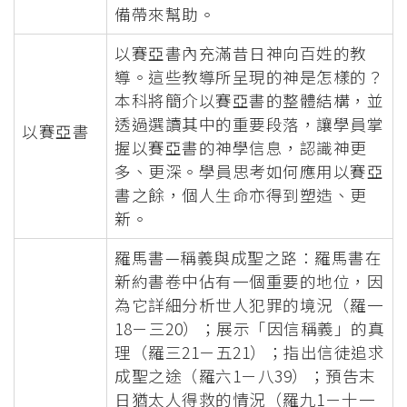
備帶來幫助。
以賽亞書內充滿昔日神向百姓的教
導。這些教導所呈現的神是怎樣的？
本科將簡介以賽亞書的整體結構，並
透過選讀其中的重要段落，讓學員掌
以賽亞書
握以賽亞書的神學信息，認識神更
多、更深。學員思考如何應用以賽亞
書之餘，個人生命亦得到塑造、更
新。
羅馬書—稱義與成聖之路：羅馬書在
新約書卷中佔有一個重要的地位，因
為它詳細分析世人犯罪的境況（羅一
18－三20）；展示「因信稱義」的真
理（羅三21－五21）；指出信徒追求
成聖之途（羅六1－八39）；預告末
日猶太人得救的情況（羅九1－十一