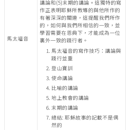
講論和(5)末期的講論。這獨特的寫
作正表明耶穌所教導的與他所作的
有著深深的關連，這提醒我們所作
的，如何與我們所相信的一致，並
學習需要在恩典下，才能成為一位
馬太福音
裏外一致的踐行者。
馬太福音的寫作技巧：講論與
踐行並重
登山寶訓
使命講論
比喻的講論
地上教會的講論
末期的講論
總結: 耶穌故事的記載不是偶
然的