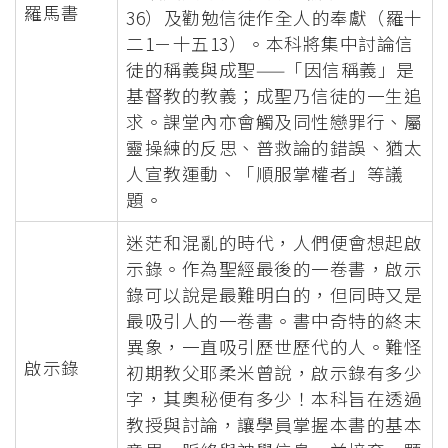
羅馬書
36）及勸勉信徒作全人的奉獻（羅十
二1－十五13）。本科將集中討論信
徒的稱義與成聖——「因信稱義」是
基督教的教義；成聖乃信徒的一生追
求。課堂內亦會觸及同性戀罪行、屬
靈操練的反思、普救論的錯誤、猶太
人宣教運動、「順服掌權者」等議
題。
迷茫和混亂的時代，人們便會想起啟
示錄。作為聖經最後的一卷書，啟示
錄可以說是最難明白的，但同時又是
最吸引人的一卷書。書中奇特的終末
異象，一直吸引歷世歷代的人。難怪
啟示錄
初期教父耶柔米曾說，啟示錄有多少
字，其奧秘便有多少！本科旨在透過
教授與討論，讓學員掌握本書的基本