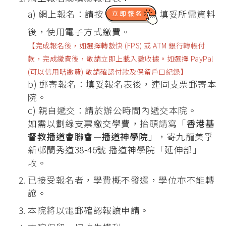
a) 網上報名：請按
填妥所需資料
後，使用電子方式繳費。
【完成報名後，如選擇轉數快 (FPS) 或 ATM 銀行轉帳付
款，完成繳費後，敬請立即上載入數收據。如選擇 PayPal
(可以信用咭繳費) 敬請確認付款及保留戶口紀錄】
b) 郵寄報名：填妥報名表後，連同支票郵寄本
院。
c) 親自遞交：請於辦公時間內遞交本院。
如需以劃線支票繳交學費，抬頭請寫「
香港基
督教播道會聯會—播道神學院
」，寄九龍美孚
新邨蘭秀道38-46號 播道神學院「延伸部」
收。
已接受報名者，學費概不發還，學位亦不能轉
讓。
本院將以電郵確認報讀申請。