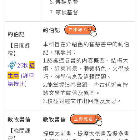
傳揚基督
等候基督
約伯記
約伯記
本科旨在介紹舊約智慧書中的約伯
【日間課
記，讓學員：
程】
1.認識這卷書的内容概要、結構大
26秋
招
綱、近東背景、體裁特色、文學技
生中
(詳程
巧、神學信息及詮釋問題。
請按此)
2.能掌握這卷書跟一些古代近東智
慧文學的關係及異同。
3.積極對經文作出回應及反思。
教牧書信
教牧書信
【晚間課
提摩太前書、提摩太後書及提多書
程】