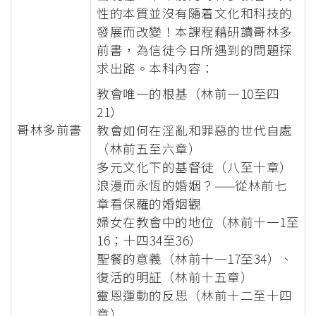
性的本質並沒有隨着文化和科技的
發展而改變！本課程藉研讀哥林多
前書，為信徒今日所遇到的問題探
求出路。本科內容：
教會唯一的根基（林前一10至四
21）
哥林多前書
教會如何在淫亂和罪惡的世代自處
（林前五至六章）
多元文化下的基督徒（八至十章）
浪漫而永恆的婚姻？——從林前七
章看保羅的婚姻觀
婦女在教會中的地位（林前十一1至
16；十四34至36）
聖餐的意義（林前十一17至34）、
復活的明証（林前十五章）
靈恩運動的反思（林前十二至十四
章）