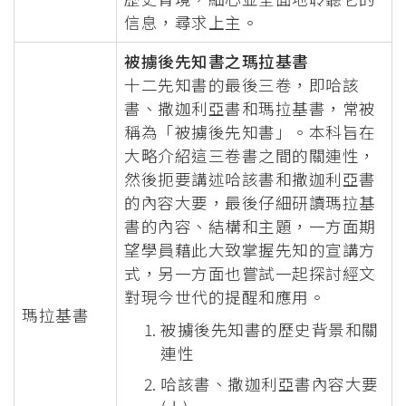
信息，尋求上主。
被擄後先知書之瑪拉基書
十二先知書的最後三卷，即哈該
書、撒迦利亞書和瑪拉基書，常被
稱為「被擄後先知書」。本科旨在
大略介紹這三卷書之間的關連性，
然後扼要講述哈該書和撒迦利亞書
的內容大要，最後仔細研讀瑪拉基
書的內容、結構和主題，一方面期
望學員藉此大致掌握先知的宣講方
式，另一方面也嘗試一起探討經文
對現今世代的提醒和應用。
瑪拉基書
被擄後先知書的歷史背景和關
連性
哈該書、撒迦利亞書內容大要