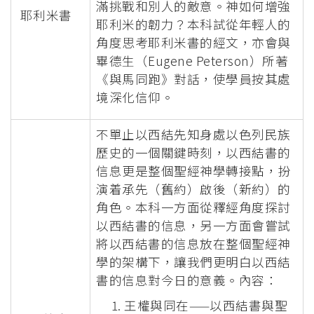
滿挑戰和別人的敵意。神如何增強
耶利米書
耶利米的韌力？本科試從年輕人的
角度思考耶利米書的經文，亦會與
畢德生（Eugene Peterson）所著
《與馬同跑》對話，使學員按其處
境深化信仰。
不單止以西結先知身處以色列民族
歷史的一個關鍵時刻，以西結書的
信息更是整個聖經神學轉接點，扮
演着承先（舊約）啟後（新約）的
角色。本科一方面從釋經角度探討
以西結書的信息，另一方面會嘗試
將以西結書的信息放在整個聖經神
學的架構下，讓我們更明白以西結
書的信息對今日的意義。內容：
王權與同在——以西結書與聖