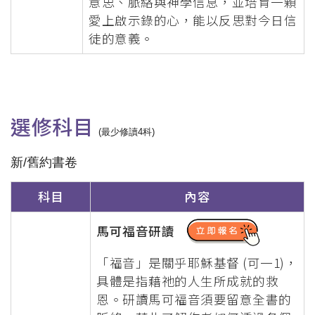
意思、脈絡與神學信息，並培育一顆
愛上啟示錄的心，能以反思對今日信
徒的意義。
選修科目
(最少修讀4科)
新/舊約書卷
科目
內容
馬可福音研讀
「福音」是關乎耶穌基督 (可一1)，
具體是指藉祂的人生所成就的救
恩。研讀馬可福音須要留意全書的