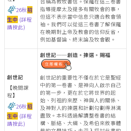
合稱為教牧書信。保羅在這三卷書
指導提摩太及提多有關牧會的事，
26秋
招
但這不表示當中信息只適合教會領
生中
(詳程
袖。我們可以從這三卷書了解保羅
請按此)
在晚期對上帝及教會的信仰反省，
例如基督論、終末論及牧會觀。
創世記──創造。揀選。賜福
創世記
創世記的重要性不僅在於它是聖經
中的第一卷書、是神向人啟示自己
【晚間課
的第一步，更在於它將世界的起
程】
始、列祖的來歷、神與人的關係、
26秋
招
及神對人的揀選和計劃勾劃得淋漓
盡致。本科透過解讀整卷書的結
生中
(詳程
構、脈絡、大綱、及希伯來敘事體
請按此)
裁的文學技巧，去深入探討此書的