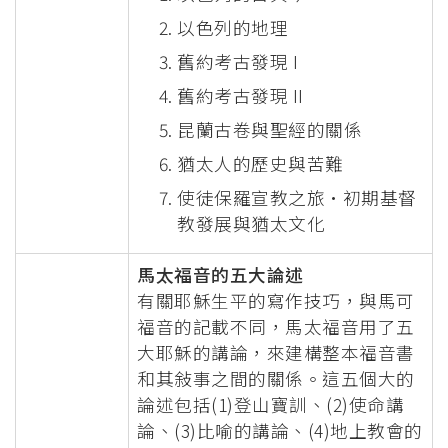
以色列的地理
舊約考古發現 I
舊約考古發現 II
昆蘭古卷與聖經的關係
猶太人的歷史與苦難
使徒保羅宣教之旅•初期基督
教發展與猶太文化
馬太福音的五大論述
有關耶穌生平的寫作技巧，與馬可
福音的記載不同，馬太福音用了五
大耶穌的講論，來建構整本福音書
和其敍事之間的關係。這五個大的
論述包括(1)登山寶訓、(2)使命講
論、(3)比喻的講論、(4)地上教會的