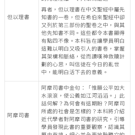
再者，但以理書在中文聖經中屬先
但以理書
知書的一卷，但在希伯來聖經中卻
又列於第三部份的聖卷之中，與其
他先知書不同。這些都令本書顯得
有點四不像。本科旨在讓學員明白
這難以明白又吸引人的書卷，掌握
其架構和脈絡，從而讚嘆神救贖計
劃的心思，叫信徒在今日的亂世
中，能明白活下去的意義。
阿摩司書中金句：「惟願公平如大
水滾滾，使公義如江河滔滔。」此
話何解？為何會有這期盼？阿摩司
所處的社會是怎樣的？本科將介紹
阿摩司書
近代學者對阿摩司書的研究，引導
學員發現此書的重要觀察，認識其
歷史背境，細心並全面地聆聽它的