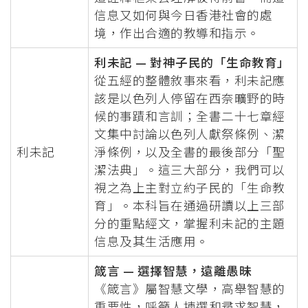
信息又如何與今日香港社會的處
境，作出合適的教導和指示。
利未記 — 對神子民的「生命教育」
從五經的整體敘事來看，利未記應
該是以色列人停留在西奈曠野的時
候的事蹟和言訓；全書二十七章經
文集中討論以色列人獻祭條例、潔
利未記
淨條例，以及全書的最後部分「聖
潔法典」。這三大部分，我們可以
視之為上主對立約子民的「生命教
育」。本科旨在通過研讀以上三部
分的重點經文，掌握利未記的主題
信息及其生活應用。
箴言 — 選擇智慧，遠離愚昧
《箴言》屬智慧文學，高舉智慧的
重要性，呼籲人揀選和尋求智慧，