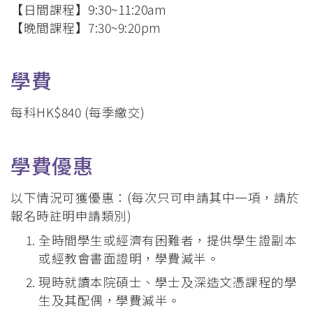
【日間課程】9:30~11:20am
【晚間課程】7:30~9:20pm
學費
每科HK$840 (每季繳交)
學費優惠
以下情況可獲優惠：(每次只可申請其中一項，請於
報名時註明申請類別)
全時間學生或經濟有困難者，提供學生證副本
或經教會書面證明，學費減半。
現時就讀本院碩士、學士及深造文憑課程的學
生及其配偶，學費減半。