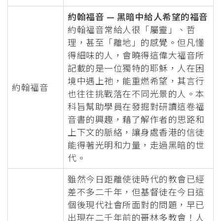
約翰福音 — 黑暗中給人希望的福音
約翰福音常給人很「屬靈」、哲
理，甚至「離地」的感覺。但凡懂
得細味的人，會曉得這偉大福音所
記載的是一位獨特的耶穌，人在困
境中遇上祂，能重燃希望，其言行
約翰福音
也往往挑戰落在不同光景的人。本
科旨幫助學員在發掘對研讀這卷福
音書的興趣，藉了解作者的思路和
上下文的脈絡，讓身處香港的信徒
能得著光明和力量，走過黑暗的世
代。
雖然今日距離使徒時代的教會已經
差不多二千年，但基督徒在今日這
個後現代社會所面對的問題，早已
出現在二千年前的哥林多教會！人