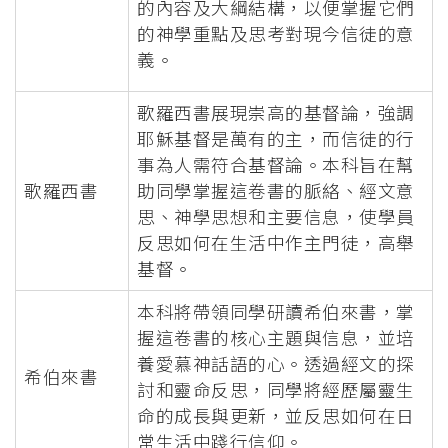
的內容及大綱結構，以便掌握它們
的神學重點及思考對現今信徒的意
義。
歌羅西書展現崇高的基督論，強調
耶穌基督是萬有的主，而信徒的行
事為人需符合基督論。本科旨在幫
歌羅西書
助同學掌握這卷書的脈絡、經文意
思、神學思想和主要信息，使學員
反思如何在生活中作主門徒，高舉
基督。
本科將帶領同學研讀希伯來書，掌
握這卷書的核心主題與信息，並培
養愛慕神話語的心。透過經文的探
希伯來書
討和靈命反思，同學將經歷屬靈生
命的成長與更新，並反思如何在日
常生活中踐行信仰。