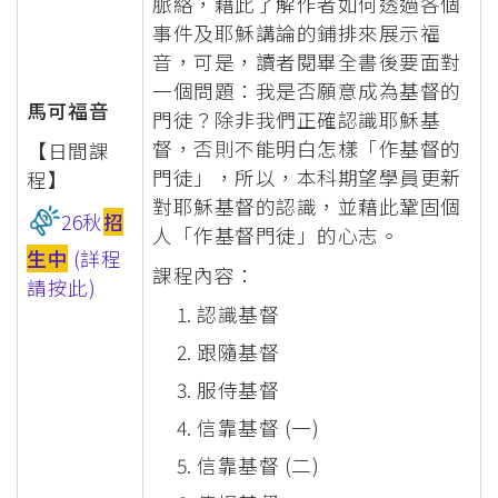
脈絡，藉此了解作者如何透過各個
事件及耶穌講論的鋪排來展示福
音，可是，讀者閱畢全書後要面對
一個問題：我是否願意成為基督的
馬可福音
門徒？除非我們正確認識耶穌基
督，否則不能明白怎樣「作基督的
【日間課
門徒」，所以，本科期望學員更新
程】
對耶穌基督的認識，並藉此鞏固個
26秋
招
人「作基督門徒」的心志。
生中
(詳程
課程內容：
請按此)
認識基督
跟隨基督
服侍基督
信靠基督 (一)
信靠基督 (二)