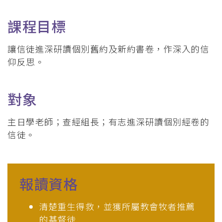
課程目標
讓信徒進深研讀個別舊約及新約書卷，作深入的信
仰反思。
對象
主日學老師；查經組長；有志進深研讀個別經卷的
信徒。
報讀資格
清楚重生得救，並獲所屬教會牧者推薦
的基督徒