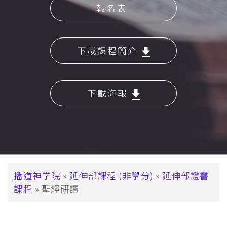
報名表
下載課程簡介
下載海報
面
播道神学院
延伸部課程 (非學分)
延伸部證書
課程
聖經研讀
包
屑