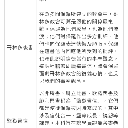
在眾多間保羅所建立的教會中，哥
林多教會可算是跟他的關係最複
雜。保羅為他們感恩，也為他們流
淚；他們對保羅作出多方批評，他
們也向保羅表達懊悔及順服。保羅
哥林多後書
在這書信內回應他所受到的批評，
也藉此說明信徒當有的事奉觀念。
這課程藉著研讀這書信，體會保羅
面對哥林多教會的複雜心情，也反
思我們的事奉觀念。
以弗所書、腓立比書、歌羅西書及
腓利門書稱為「監獄書信」，它們
都是使徒保羅被囚時寫成的，其中
涉及信徒合一、靈命成長、饒恕等
監獄書信
課題。本科旨在讓學員認識各書卷