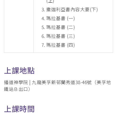
(上)
撒迦利亞書內容大要(下)
瑪拉基書 (一)
瑪拉基書 (二)
瑪拉基書 (三)
瑪拉基書 (四)
上課地點
播道神學院 | 九龍美孚新邨蘭秀道38-46號（美孚地
鐵站Ｂ出口）
上課時間