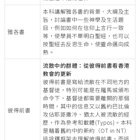
本科講解雅各書的背景、大綱及主
旨，討論書中一些神學及生活題
目，例如如何在信仰上言行一致
雅各書
等，使學員不單明白聖經，也可以
按聖經去反思生命，使靈命邁向成
熟。
流散中的群體：從彼得前書看香港
教會的更新
彼得前書是寫給流散在不同地方的
基督徒，特別可能是在羅馬城頒布
命令下，基督徒都需要離開的那個
時間，其中的信息又以舊約巴比倫
彼得前書
攻佔耶路撒冷、猶太人被流散的經
歷，作為參考和載體(Typos)。本科
是藉着舊約中的新約（OT in NT）
這詮釋框架去理解彼得前書，而這