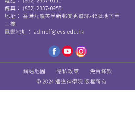
電話：
(852) 2337-0111
傳真：
(852) 2337-0955
地址： 香港九龍美孚新邨蘭秀道38-46號地下至
三樓
電郵地址：
admoff@evs.edu.hk
網站地圖
隱私政策
免責條款
© 2024 播道神學院 版權所有
跳
转
到
主
要
内