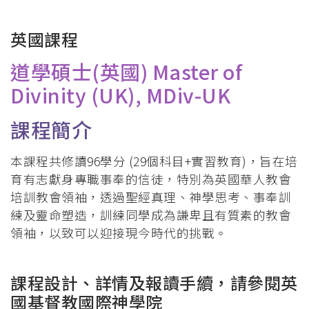
屑
英國課程
道學碩士(英國) Master of
Divinity (UK), MDiv-UK
課程簡介
本課程共修讀96學分 (29個科目+實習教育)，旨在培
育有志獻身專職事奉的信徒，特別為英國華人教會
培訓教會領袖，透過聖經真理、神學思考、事奉訓
練及靈命塑造，訓練同學成為謙卑且有質素的教會
領袖，以致可以迎接現今時代的挑戰。
課程設計
、
詳情及報讀手續，請參閱英
國基督教國際神學院