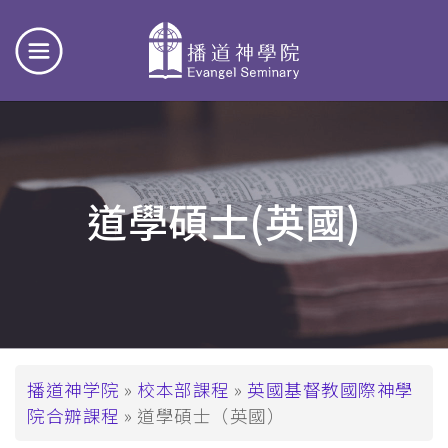
道學碩士(英國)
面
播道神学院
校本部課程
英國基督教國際神學
院合辧課程
道學碩士（英國）
包