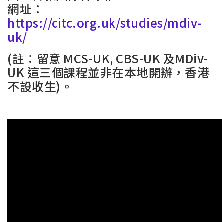
網址：
https://citc.org.uk/studies/mdiv-
uk/
(註：留意 MCS-UK, CBS-UK 及MDiv-
UK 這三個課程並非在本地開辦，香港
不設收生)。