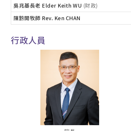
吳兆基長老 Elder Keith WU
(財政)
釋經講道深造微證書
陳黔開牧師 Rev. Ken CHAN
英國基督教國際神
聖經研究證書 / 
行政人員
道學碩士（英國
加拿大三一神學院
聖經證書(研究程