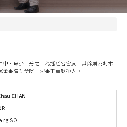
本院課程小冊
圖書館
院訊
子
宿舍
出版刊物
惡劣天氣停課安排
校園開放時間
事中，最少三分之二為播道會會友，其餘則為對本
院董事會對學院一切事工貢獻極大。
奧
hau CHAN
OR
ang SO