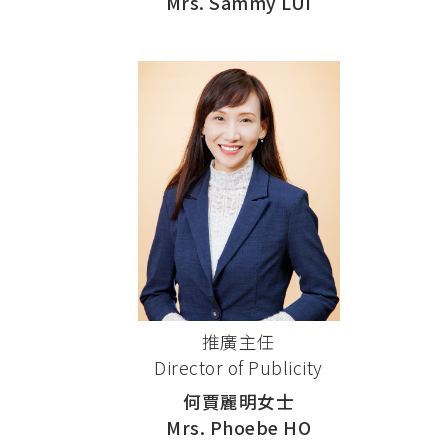
Mrs. Sammy LUI
推廣主任
Director of Publicity
何賈麗明女士
Mrs. Phoebe HO