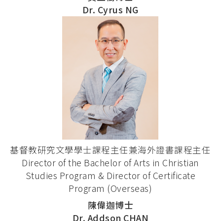
Dr. Cyrus NG
基督教研究文學學士課程主任兼海外證書課程主任
Director of the Bachelor of Arts in Christian
Studies Program & Director of Certificate
Program (Overseas)
陳偉迦博士
Dr. Addson CHAN