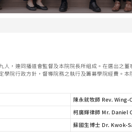
兒童生命培育
 (PDCE)
青少年事工
PDWS)
金齡信徒培育
文憑
崇拜事工
行在社區的福音
教會領導與管理
(MABS)
海外延伸課程
九人，連同播道會監督及本院院長所組成。在選出之董
 (MACE)
定學院行政方針，督導院務之執行及籌募學院經費。本
海外延伸課程(溫哥華)
MAWS)
海外延伸課程(悉尼、墨爾本、
碩士
克蘭)
陳永就牧師 Rev. Wing-C
柯廣輝律師 Mr. Daniel 
牧學文學碩士
蘇國生博士 Dr. Kwok-S