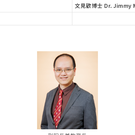
文見歡博士 Dr. Jimmy 
 (PMEP)
學院合辧課程
基督教研究碩士 (英國)
）
合辦課程
度)（加拿大）