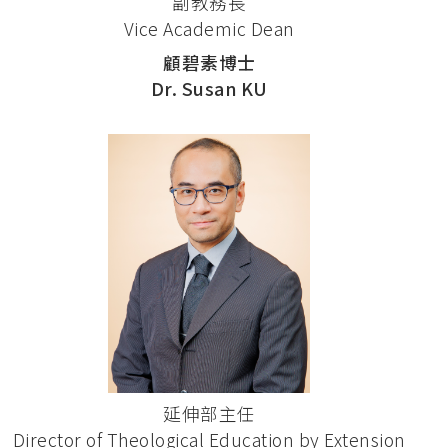
副教務長
Vice Academic Dean
顧碧素博士
Dr. Susan KU
延伸部主任
Director of Theological Education by Extension