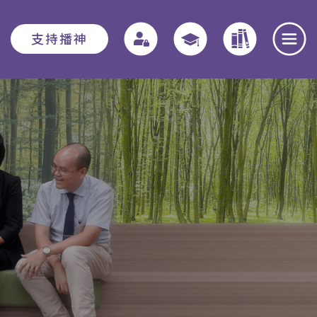
支持播神
報名須知
教務資訊
學院動態
入學申請須知
教務章則
最新消息
費用
特別生
奉獻團契
助學金與獎學
實習教育 - 道學碩
全職事奉探討
金
士
日
本院概覽
畢業生關顧計劃
聚會重溫