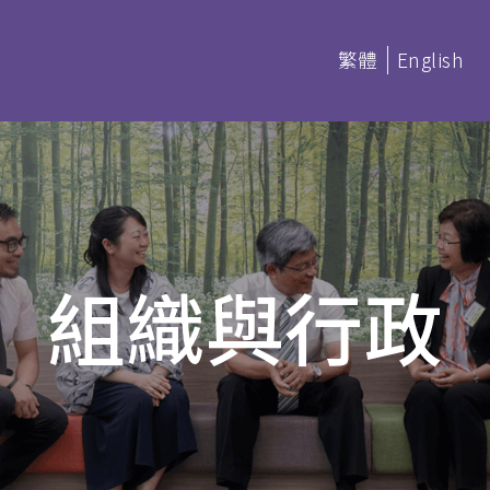
繁體
English
延伸部課程 (非學分)
本季科目
組織與行政
憑
延伸部證書課程
讀 (BACS &
基礎聖經
聖經研讀
神學研讀
教會事工
(PDBS)