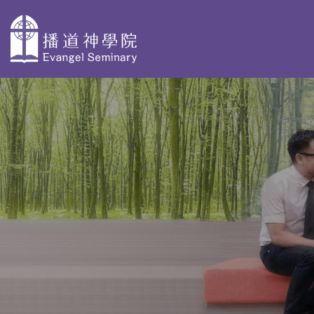
主
導
關於播神
為何選擇播
校本部課程
覽
神
認識我們
神學獨立選修體驗
教學團隊
院史及歷任院
學士學位及高等文
長
基督教研究 - 網上修
資格審定
AdvDipCS)
組織與行政
播神故事
深造文憑
校園剪影
我們是這樣蒙召
聖經研究深造文憑 
的