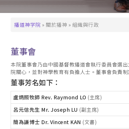
支持播神
基督教教育深造文憑
崇拜學深造文憑 (
基督教教育深造
面
播道神学院
關於播神
組織與行政
包
碩士學位
屑
道學碩士 (MDiv)
董事會
聖經研究文學碩士 
本院董事會乃由中國基督教播道會執行委員會選出
基督教教育文學碩士
院關心，並對神學教育有負擔人士。董事會負責制
崇拜學文學碩士 (
董事芳名如下：
基督教教育文學
盧炳照牧師 Rev. Raymond LO
(主席)
教牧進深學位
呂元信先生 Mr. Joseph LU
(副主席)
神學碩士 (ThM)
教牧學博士/教
簡為謙博士 Dr. Vincent KAN
(文書)
(DMin/MAPM)