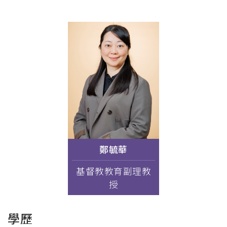
連
結
鄭毓華
基督教教育副理教
授
學歷