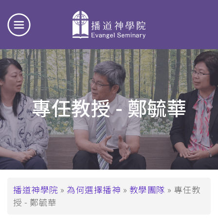
專任教授 - 鄭毓華
導
播道神學院
為何選擇播神
教學團隊
專任教
授 - 鄭毓華
航