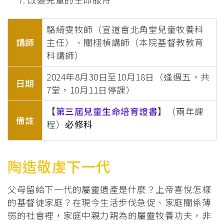
駱綺雯牧師（宣道會北角堂兒童牧養科
講師
主任）、關栩楨講師（本院基督教教育
科講師）
2024年8月30日至10月18日（逢週五，共
日期
7堂，10月11日停課）
【
第三屆兒童生命培育證書
】
（兩年課
備註
程）
必修科
陶造敬虔下一代
父母留給下一代的屬靈遺產是什麼？上帝喜悅怎樣
的基督徒家庭？在現今生活步伐急促、家庭關係薄
弱的社會裡，家庭中親力親為的屬靈牧養功夫，非