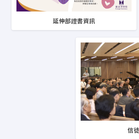
修讀，適合未能恆常實體上課
童教育及崇拜事工上能有系統
延伸部證書資訊
神學先修課程
神學獨立選修課程
彈性神學進修計劃 (網上修讀
聖經研究深造文憑 (PDBS
基督教教育深造文憑 (主修
崇拜學深造文憑 (PDWS)
碩士課程（60學分）適合期
深入研讀。
聖經研究文學碩士 (MABS
基督教教育文學碩士 (主修
信
崇拜學文學碩士 (MAWS)