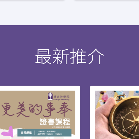
經研究證書 (研究程度) (英國) (MCS-UK & CBS-UK)
蒙召作牧者的信徒和現職牧者而設。道學碩士專為裝備
的持續裝備機會。
最新推介
P)
兒童基督教教育) (MACE)
 (DMin & MAPM)