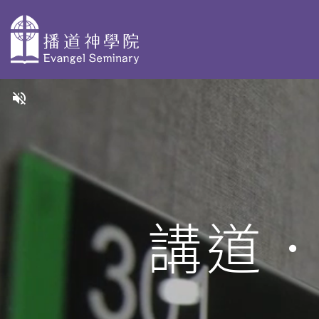
主
volume_off
導
關於播神
為何選擇播
校本部課程
覽
神
認識我們
神學獨立選修體驗
教學團隊
院史及歷任院
學士學位及高等文
講道
長
基督教研究 - 網上修
資格審定
AdvDipCS)
組織與行政
播神故事
深造文憑
校園剪影
我們是這樣蒙召
聖經研究深造文憑 
的