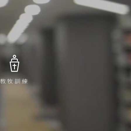
本院課程小冊
圖書館
院訊
子
宿舍
出版刊物
惡劣天氣停課安排
校園開放時間
教牧訓練
奧
分課程，部分科目有功課要