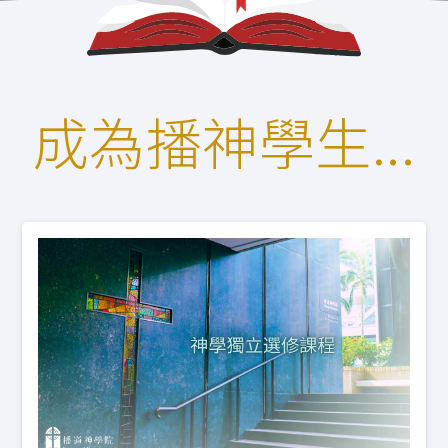
 (PMEP)
學院合辧課程
基督教研究碩士 (英國)
成為播神學生...
）
合辦課程
度)（加拿大）
之間，每科所修學分能轉移至碩士課程（報讀者需具學
課程的科目可獨立報讀，讓信徒預嘗讀神學的滋味。52