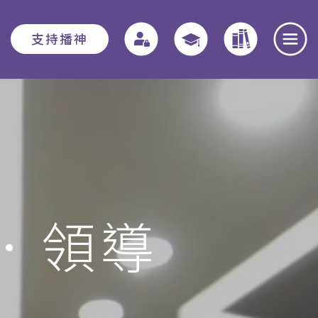
支持播神
報名須知
教務資訊
學院動態
入學申請須知
教務章則
最新消息
費用
特別生
奉獻團契
．領導
助學金與獎學
實習教育 - 道學碩
全職事奉探討
金
士
日
本院概覽
畢業生關顧計劃
聚會重溫