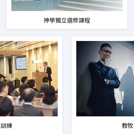
或、海外的華人信徒。30學分的深造文憑課程分別以裝
的明白神的話語，且按照神的吩咐去事奉祂。
神學獨立選修課程
): 基督教研究文學學士及基督教研究高等文憑 (BACS & 
)
兒童基督教教育) (PDCE)
望更全備接受培訓的信徒，就聖經研究、崇拜事工、兒童
)
兒童基督教教育) (MACE)
徒訓練
教牧