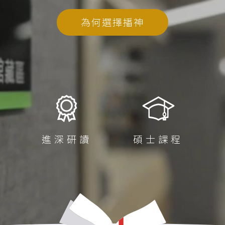
兒童生命培育
 (PDCE)
青少年事工
為何選擇播神
PDWS)
金齡信徒培育
文憑
崇拜事工
行在社區的福音
教會領導與管理
(MABS)
海外延伸課程
 (MACE)
海外延伸課程(溫哥華)
MAWS)
程
進深研讀
碩士課程
海外延伸課程(悉尼、墨爾本、
碩士
克蘭)
供基礎的聖經、神學及事奉訓練，每科七堂（此乃非學
牧學文學碩士