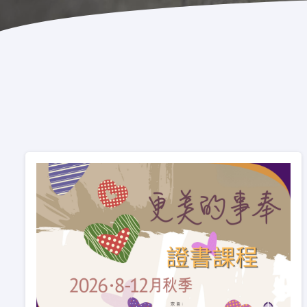
基礎聖經
釋經講道深造微證書
聖經研讀
英國基督教國際神
神學研讀
聖經研究證書 / 
兒童生命培育
道學碩士（英國
青少年事工
金齡信徒培育
加拿大三一神學院
崇拜事工
聖經證書(研究程
教會事工
行在社區的福音
教會領導與管理
海外延伸課程
進深研讀介乎證書與碩士課程
神學先修課程及神學獨立選修