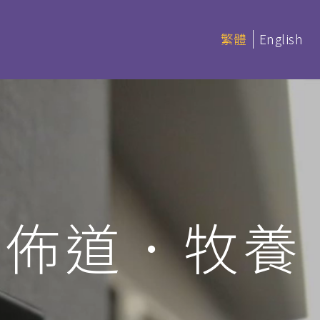
繁體
English
延伸部課程 (非學分)
本季科目
憑
延伸部證書課程
．佈道．牧養
讀 (BACS &
基礎聖經
聖經研讀
神學研讀
教會事工
(PDBS)