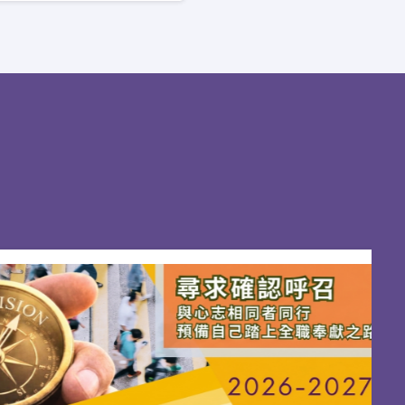
蒙召獻身事主的信徒；其餘課