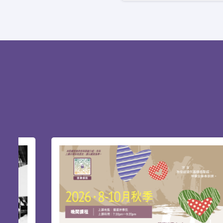
基督教研究碩士 (英國) 及 聖
教牧訓練課程專為兩類對象：
程則為現職教牧提供不同焦點
蒙召信徒：
道學碩士 (MDiv)
道學碩士(英國)
現職牧者：
釋經講道深造微證書 (PME
基督教教育文學碩士 (主修
崇拜學文學碩士 (MAWS)
教牧學博士 及 教牧學文學碩士
神學碩士 (ThM)