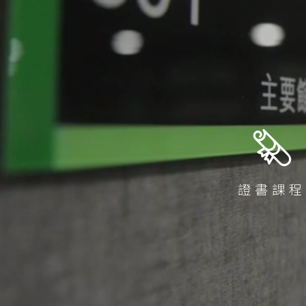
支持播神
基督教教育深造文憑
崇拜學深造文憑 (
基督教教育深造
碩士學位
道學碩士 (MDiv)
聖經研究文學碩士 
基督教教育文學碩士
崇拜學文學碩士 (
證書課
基督教教育文學
教牧進深學位
證書課程為一般信徒而設，提
神學碩士 (ThM)
求）。
教牧學博士/教
本季科目
(DMin/MAPM)