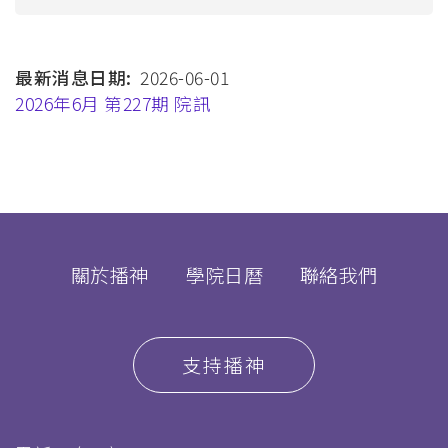
航
連
最新消息日期
2026-06-01
結
2026年6月 第227期 院訊
關於播神
學院日曆
聯絡我們
支持播神