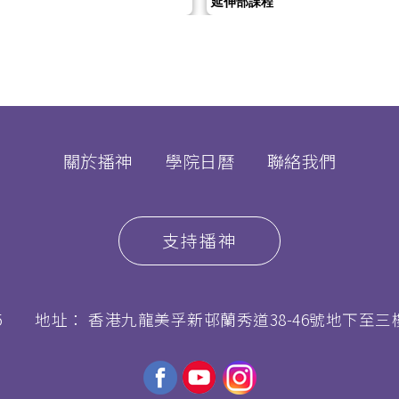
關於播神
學院日曆
聯絡我們
支持播神
5
地址： 香港九龍美孚新邨蘭秀道38-46號地下至三