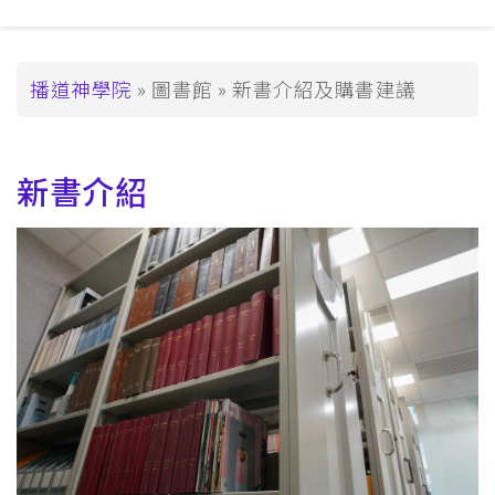
覽
_Tier2
導
播道神學院
圖書館
新書介紹及購書建議
航
連
新書介紹
結