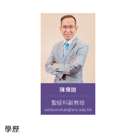
連
結
陳偉迦
聖經科副教授
addsonchan@evs.edu.hk
學歷