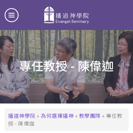
專任教授 - 陳偉迦
導
播道神學院
為何選擇播神
教學團隊
專任教
授 - 陳偉迦
航