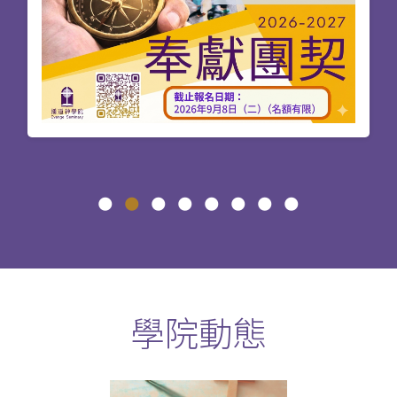
神學獨立選修課程
彈性神學進修計劃 (網上修讀): 基督教研究
文學學士及基督教研究高等文憑 (BACS &
AdvDipCS)
聖經研究深造文憑 (PDBS)
基督教教育深造文憑 (主修兒童基督教教
育) (PDCE)
崇拜學深造文憑 (PDWS)
碩士課程（60學分）適合期望更全備接受培訓
的信徒，就聖經研究、崇拜事工、兒童基督教
教育或海外聖工的範疇深入研讀。
學院動態
聖經研究文學碩士 (MABS)
基督教教育文學碩士 (主修兒童基督教教
育) (MACE)