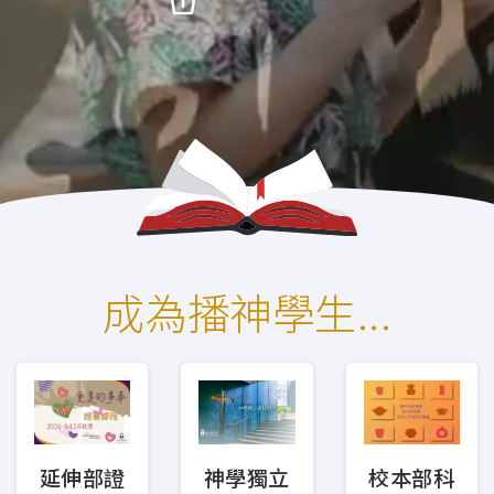
證書課程為一般信徒而設，提供基礎的聖經、
神學及事奉訓練，每科七堂（此乃非學分課
程，部分科目有功課要求）。
本季科目
基礎聖經
聖經研讀
成為播神學生...
神學研讀
兒童生命培育
青少年事工
金齡信徒培育
崇拜事工
校本部科
延伸部證
神學獨立