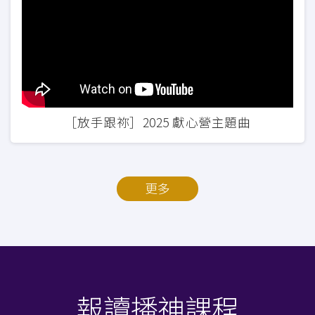
［放手跟祢］2025 獻心營主題曲
更多
報讀播神課程