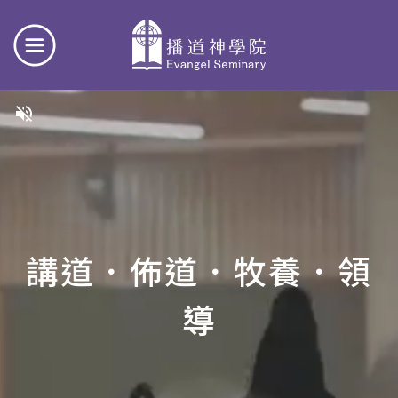
volume_off
講道．佈道．牧養．領
導