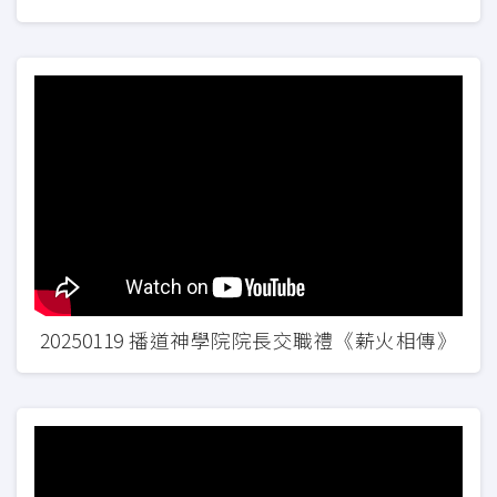
20250119 播道神學院院長交職禮《薪火相傳》