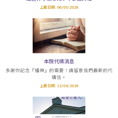
上載日期:
06/05/2026
崇拜學文學碩士 (MAWS)
教牧學博士 及 教牧學文學碩士 (DMin &
MAPM)
神學碩士 (ThM)
本院代禱消息
多謝你記念『播神』的需要！請留意我們最新的代
禱信。
上載日期:
13/04/2026