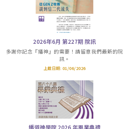
崇拜學文學碩士 (MAWS)
基督教研究碩士 (英國) 及 聖經研究證書
(研究程度) (英國) (MCS-UK & CBS-UK)
教牧訓練課程專為兩類對象：蒙召作牧者的信
2026年6月 第227期 院訊
徒和現職牧者而設。道學碩士專為裝備蒙召獻
身事主的信徒；其餘課程則為現職教牧提供不
多謝你記念『播神』的需要！請留意我們最新的院
同焦點的持續裝備機會。
訊。
蒙召信徒：
上載日期:
01/06/2026
道學碩士 (MDiv)
道學碩士(英國)
現職牧者：
釋經講道深造微證書 (PMEP)
基督教教育文學碩士 (主修兒童基督教教
播道神學院 2026 年畢業典禮
育) (MACE)