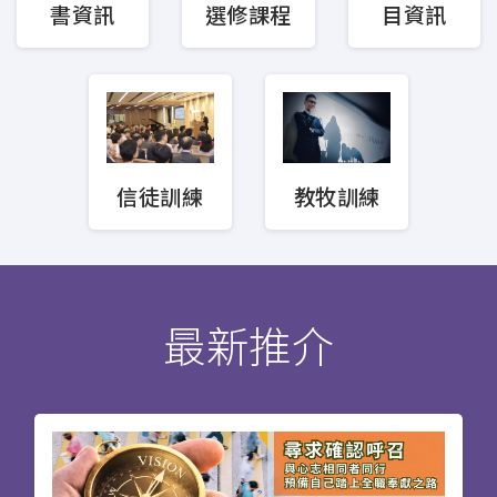
教會事工
目資訊
書資訊
選修課程
行在社區的福音
教會領導與管理
海外延伸課程
進深研讀介乎證書與碩士課程之間，每科所修
信徒訓練
教牧訓練
學分能轉移至碩士課程（報讀者需具學士學
位）（學士課程除外）。神學先修課程及神學
獨立選修課程的科目可獨立報讀，讓信徒預嘗
讀神學的滋味。52個學分的學士課程主要為網
上修讀，適合未能恆常實體上課或、海外的華
最新推介
人信徒。30學分的深造文憑課程分別以裝備信
徒在聖經教導、基督教兒童教育及崇拜事工上
能有系統的明白神的話語，且按照神的吩咐去
事奉祂。
神學先修課程