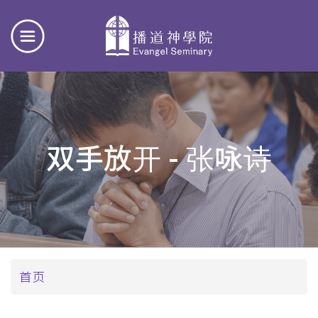
双手放开 - 张咏诗
面
首页
包