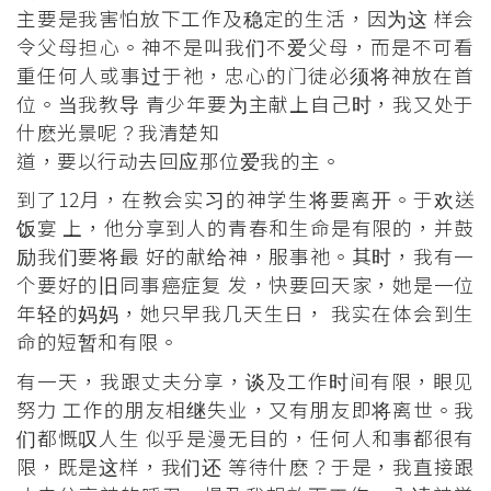
主要是我害怕放下工作及稳定的生活，因为这 样会
令父母担心。神不是叫我们不爱父母，而是不可看
重任何人或事过于祂，忠心的门徒必须将神放在首
位。当我教导 青少年要为主献上自己时，我又处于
什麽光景呢？我清楚知
道，要以行动去回应那位爱我的主。
到了12月，在教会实习的神学生将要离开。于欢送
饭宴 上，他分享到人的青春和生命是有限的，并鼓
励我们要将最 好的献给神，服事祂。其时，我有一
个要好的旧同事癌症复 发，快要回天家，她是一位
年轻的妈妈，她只早我几天生日， 我实在体会到生
命的短暂和有限。
有一天，我跟丈夫分享，谈及工作时间有限，眼见
努力 工作的朋友相继失业，又有朋友即将离世。我
们都慨叹人生 似乎是漫无目的，任何人和事都很有
限，既是这样，我们还 等待什麽？于是，我直接跟