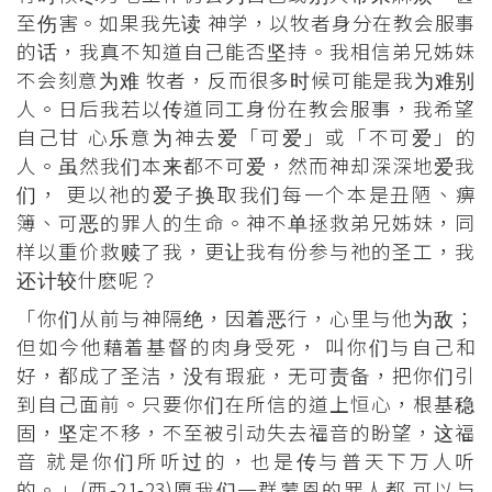
至伤害。如果我先读 神学，以牧者身分在教会服事
的话，我真不知道自己能否坚持。我相信弟兄姊妹
不会刻意为难 牧者，反而很多时候可能是我为难别
人。日后我若以传道同工身份在教会服事，我希望
自己甘 心乐意为神去爱「可爱」或「不可爱」的
人。虽然我们本来都不可爱，然而神却深深地爱我
们， 更以祂的爱子换取我们每一个本是丑陋、痹
簿、可恶的罪人的生命。神不单拯救弟兄姊妹，同
样以重价救赎了我，更让我有份参与祂的圣工，我
还计较什麽呢？
「你们从前与神隔绝，因着恶行，心里与他为敌；
但如今他藉着基督的肉身受死， 叫你们与自己和
好，都成了圣洁，没有瑕疵，无可责备，把你们引
到自己面前。只要你们在所信的道上恒心，根基稳
固，坚定不移，不至被引动失去福音的盼望，这福
音 就是你们所听过的，也是传与普天下万人听
的。」(西-21-23)愿我们一群蒙恩的罪人都 可以与