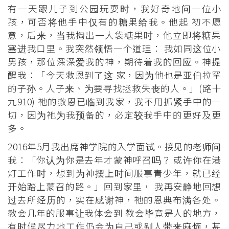
有一天跟儿子到公园玩耍时，我好奇地问一位小
孩，可否将他手中仅有的糖果给我。他起 初不愿
意，后来，当我掏出一大袋糖果时，他立即将糖果
塞进我口里。我突然领悟一个道理： 我如同这位小
男孩，那位深深爱我的神，期待着我的回应。神提
醒我：「今天救恩到了这 家，因为他也是亚伯拉罕
的子孙。人子来、为要寻找拯救失丧的人。」(路十
九910) 祂的救恩已临到我家，我不用抓紧手中的一
切，因为祂为我预备的，必定较我手中的更好及更
多。
2016年5月我出席神学院的入学面试。接见的老师问
我：「你认为你是去年才蒙神呼召吗？ 或许你在港
灯工作时，想到为神摆上时间服事青少年，就已经
开始踏上蒙召的路。」回到家里， 我再安静地回想
过去所经历的，实在感谢神，祂的恩典布满各处。
教会几年的服事让我体会到 教会毕竟是人的地方，
有时候尽力地工作仍会为自己或别人带来麻烦，甚