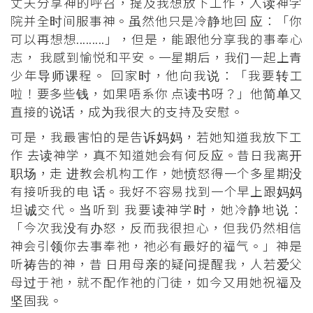
丈夫分享神的呼召，提及我想放下工作，入读神学
院并全时间服事神。虽然他只是冷静地回 应：「你
可以再想想.........」，但是，能跟他分享我的事奉心
志， 我感到愉悦和平安。一星期后，我们一起上青
少年导师课程。 回家时，他向我说：「我要转工
啦！要多些钱，如果唔系你 点读书呀？」他简单又
直接的说话，成为我很大的支持及安慰。
可是，我最害怕的是告诉妈妈，若她知道我放下工
作 去读神学，真不知道她会有何反应。昔日我离开
职场，走 进教会机构工作，她愤怒得一个多星期没
有接听我的电 话。我好不容易找到一个早上跟妈妈
坦诚交代。当听到 我要读神学时，她冷静地说：
「今次我没有办怒，反而我很担心，但我仍然相信
神会引领你去事奉祂，祂必有最好的福气。」神是
听祷告的神，昔 日用母亲的疑问提醒我，人若爱父
母过于祂，就不配作祂的门徒，如今又用她祝福及
坚固我。