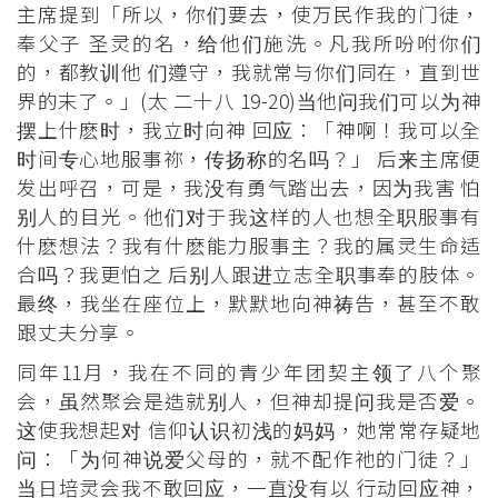
主席提到「所以，你们要去，使万民作我的门徒，
奉父子 圣灵的名，给他们施洗。凡我所吩咐你们
的，都教训他 们遵守，我就常与你们同在，直到世
界的末了。」(太 二十八 19-20)当他问我们可以为神
摆上什麽时，我立时向神 回应：「神啊！我可以全
时间专心地服事祢，传扬称的名吗？」 后来主席便
发出呼召，可是，我没有勇气踏出去，因为我害 怕
别人的目光。他们对于我这样的人也想全职服事有
什麽想法？我有什麽能力服事主？我的属灵生命适
合吗？我更怕之 后别人跟进立志全职事奉的肢体。
最终，我坐在座位上，默默地向神祷告，甚至不敢
跟丈夫分享。
同年11月，我在不同的青少年团契主领了八个聚
会，虽然聚会是造就别人，但神却提问我是否爱。
这使我想起对 信仰认识初浅的妈妈，她常常存疑地
问：「为何神说爱父母的，就不配作祂的门徒？」
当日培灵会我不敢回应，一直没有以 行动回应神，