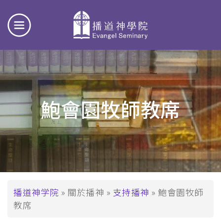
鮑會園牧師教席
面
播道神学院
關於播神
支持播神
鮑會園牧師
教席
包