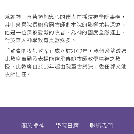
屑
感謝神一直帶領祂忠心的僕人在播道神學院事奉，
其中榮譽院長鮑會園牧師對本院的影響尤其深遠。
他是一位深被愛戴的牧者，為神的國度全然擺上，
對於華人神學教育貢獻殊多。
「鮑會園牧師教席」成立於2012年，我們盼望透過
此教席鼓勵及表揚能夠承傳鮑牧師教學精神之教
授。此教席自2015年起由院董會議決，委任郭文池
牧師出任。
關於播神
學院日曆
聯絡我們