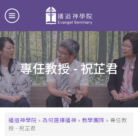
專任教授 - 祝芷君
導
播道神學院
為何選擇播神
教學團隊
專任教
授 - 祝芷君
航