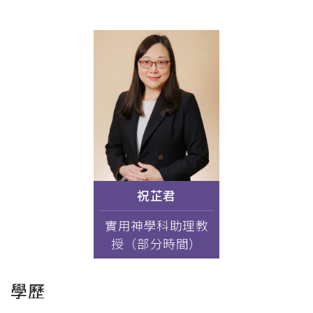
連
結
祝芷君
實用神學科助理教
授（部分時間）
學歷