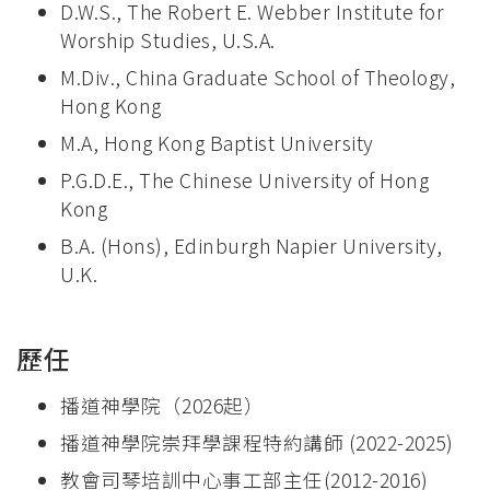
D.W.S., The Robert E. Webber Institute for
Worship Studies, U.S.A.
M.Div., China Graduate School of Theology,
Hong Kong
M.A, Hong Kong Baptist University
P.G.D.E., The Chinese University of Hong
Kong
B.A. (Hons), Edinburgh Napier University,
U.K.
歷任
播道神學院（2026起）
播道神學院崇拜學課程特約講師 (2022-2025)
教會司琴培訓中心事工部主任(2012-2016)