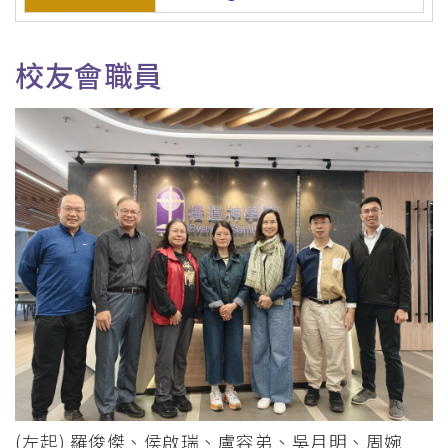
校友會職員
(左起) 羅俊𠎀、侯啟瑞、盧容弟、吳月明、周婉