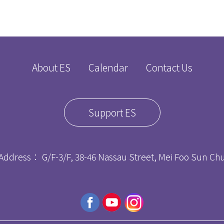
About ES
Calendar
Contact Us
Support ES
Address： G/F-3/F, 38-46 Nassau Street, Mei Foo Sun C