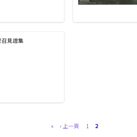
蒙召見證集
First
«
Previous
‹ 上一頁
Page
1
Current
2
page
page
page