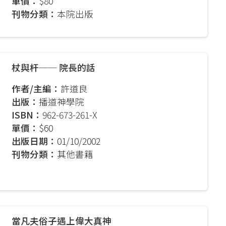
t
單價：
$80
刊物分類：
本院出版
杖與杆── 院長的話
作者/主編：
許道良
出版：
播道神學院
ISBN：
962-673-261-X
單價：
$60
出版日期：
01/10/2002
刊物分類：
其他書籍
當凡夫俗子遇上偉大真神