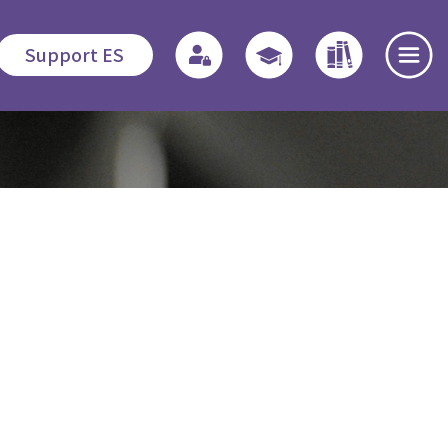
Support ES
te
Admissions
Quicklinks
Highlights
s
Application
Regulations
News and
出版
Procedures
Events
o
Associate
Fees
Students
Dedication
程
Fellowship
Scholarship /
Field
Financial
Education -
Open Day
Assistance
MDiv
es
Events Recap