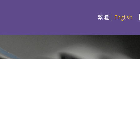
繁體
English
rograms
Certifica
Program
es
版刊物 - 本院
Current Inf
ree and Advanced Diploma
ipCS
延伸部證書課
Bible
 Diploma
Foundation
l Studies
Bible Studi
an Education