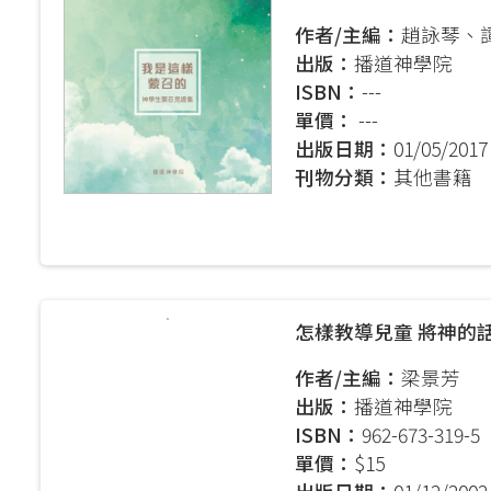
作者/主編：
趙詠琴、
出版：
播道神學院
ISBN：
---
單價：
---
出版日期：
01/05/2017
刊物分類：
其他書籍
怎樣教導兒童 將神的
作者/主編：
梁景芳
出版：
播道神學院
ISBN：
962-673-319-5
單價：
$15