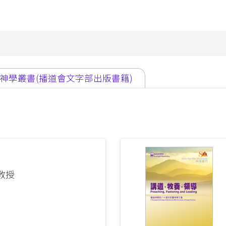
Theology
p Studies
Studies
深造文憑
Church
Ministry
e
Children
nity
Ministry
神學叢書(播道會文字部出版書籍)
 in Biblical Studies
Youth Minist
s in Christian Education
Golden
s in Worship Studies
Ministry
文學碩士
Worship
Ministry
長
gree
Gospel in
教授
eology
Community
M
Church
Leaders an
Microcredential in Expository Preaching