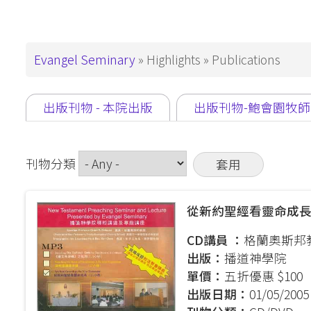
This is How We
Administration
PD in Worshi
Have Been Called
基督教教育
Campus
Breadcrumb
Evangel Seminary
Highlights
Publications
Snapshots
Master Degre
Master of Divi
Support ES
Primary
出版刊物 - 本院出版
(active
出版刊物-鮑會園牧師
Master of Arts
tabs
tab)
Master of Art
刊物分類
Master of Art
基督教教育
從新約聖經看靈命成
Advanced De
CD講員 ：
格蘭奧斯邦
Master of Th
出版：
播道神學院
DMin & MAP
單價：
五折優惠 $100
出版日期：
01/05/2005
Postgraduate 