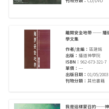
刊物分類：
CD/DVD
Joint Progra
Internationa
Kong Evange
Master of Chri
離開安全地帶 ── 播
Studies (Adva
學文集
Master of Div
作者/主編：
區建銘
加拿大三一神
出版：
播道神學院
ISBN：
962-673-321-7
聖經證書(研
單價：
---
出版日期：
01/05/2003
刊物分類：
其他書籍
我是這樣蒙召的──