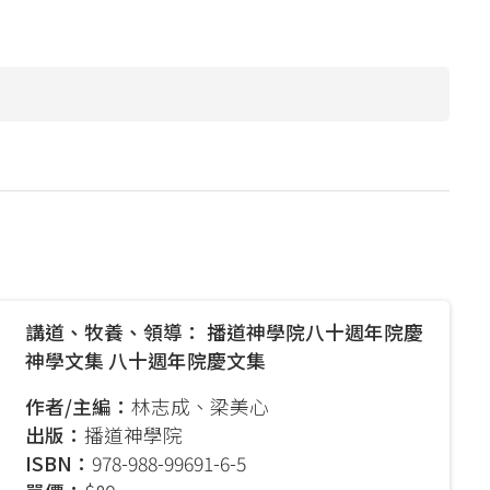
ES Prospectus
Graduate Care
Bulletins
Program
Course
Publications
Brochure
Library
Hostel
ry
Bad Weather
Arrangements
Campus Open
Hours
講道、牧養、領導： 播道神學院八十週年院慶
神學文集 八十週年院慶文集
作者/主編：
林志成、梁美心
出版：
播道神學院
d
ISBN：
978-988-99691-6-5