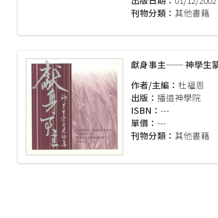
出版日期：
01/12/2002
刊物分類：
其他書籍
獻身事主── 神學生
作者/主編：
杜福恩
出版：
播道神學院
ISBN：
---
單價：
---
刊物分類：
其他書籍
Pagination